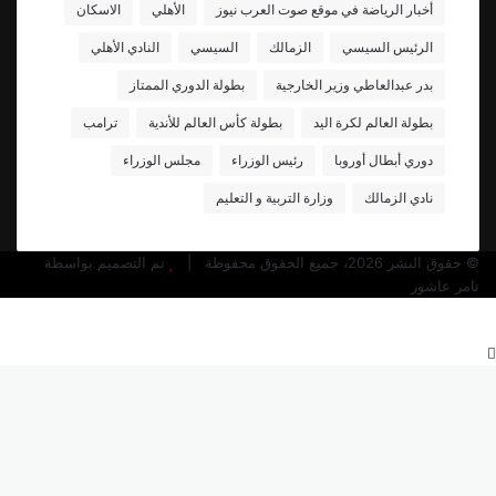
أخبار الرياضة في موقع صوت العرب نيوز
الأهلي
الاسكان
الرئيس السيسي
الزمالك
السيسي
النادي الأهلي
بدر عبدالعاطي وزير الخارجية
بطولة الدوري الممتاز
بطولة العالم لكرة اليد
بطولة كأس العالم للأندية
ترامب
دوري أبطال أوروبا
رئيس الوزراء
مجلس الوزراء
نادي الزمالك
وزارة التربية و التعليم
© حقوق النشر 2026، جميع الحقوق محفوظة |
تم التصميم بواسطة
تامر عاشور
زر
الذهاب
إلى
الأعلى