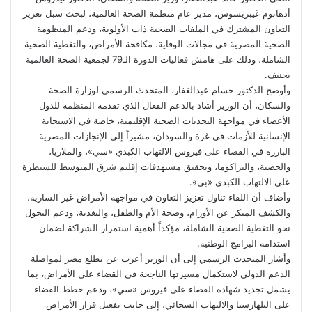
أدهانوم غيبريسوس، مدير عام منظمة الصحة العالمية، لبحث سبل تعزيز
التعاون المشترك في الملفات الصحية ذات الأولوية، ودعم المنظومة
الصحية المصرية في مجالات الوقاية، مكافحة الأمراض، والتغطية الصحية
الشاملة، وذلك على هامش فعاليات الدورة الـ79 لجمعية الصحة العالمية
بجنيف.
وأوضح الدكتور حسام عبدالغفار، المتحدث الرسمي لوزارة الصحة
والسكان، أن الوزير أشاد بالدعم الفعال الذي تقدمه المنظمة للدول
الأعضاء في مواجهة التحديات الصحية الإقليمية، خاصة في الاستجابة
الإنسانية للأزمات في غزة والسودان، مشيراً إلى الإنجازات المصرية
البارزة في القضاء على فيروس الالتهاب الكبدي «سي»، والملاريا،
والحصبة، والتراكوما، وتحقيق مستهدفات إقليم شرق المتوسط للسيطرة
على الالتهاب الكبدي «بي».
وأضاف أن اللقاء تناول تعزيز التعاون في مواجهة الأمراض غير السارية،
والكشف المبكر عن الأورام، وصحة الأم والطفل، والتغذية، ودعم التحول
نحو التغطية الصحية الشاملة، مؤكداً أهمية استمرار الشراكة لضمان
استدامة البرامج الوطنية.
وأشار المتحدث الرسمي إلى أن الوزير أعرب عن تطلع مصر لمواصلة
الدعم الدولي لاستكمال مسيرتها الناجحة في القضاء على الأمراض، بما
يشمل تجديد شهادة القضاء على فيروس «سي»، ودعم خطط القضاء
على البلهارسيا والالتهاب السحائي، إلى جانب تفعيل قرار الأمراض