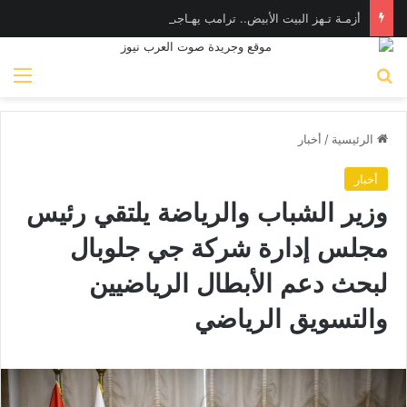
أزمـة تـهز البيت الأبيض.. ترامب يهـاجم «واشنطن بوست» بسبب وزير الدفاع
بحث عن
الق
الرئيسية
/
أخبار
أخبار
وزير الشباب والرياضة يلتقي رئيس
مجلس إدارة شركة جي جلوبال
لبحث دعم الأبطال الرياضيين
والتسويق الرياضي