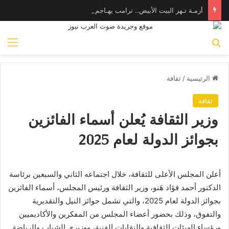
أزمـة تـهز البيت الأبيض.. ترامب يهـاجم «واشنطن بوست» بسبب وزير الدفاع
بحث عن
الق
الرئيسية
/
ثقافة
ثقافة
وزير الثقافة يُعلن أسماء الفائزين
بجوائز الدولة لعام 2025
أعلن المجلس الأعلى للثقافة، خلال اجتماعه الثاني والسبعين برئاسة
الدكتور أحمد فؤاد هَنو، وزير الثقافة ورئيس المجلس، أسماء الفائزين
بجوائز الدولة لعام 2025، والتي تشمل جوائز النيل والتقديرية
والتفوق، وذلك بحضور أعضاء المجلس من المفكرين والأكاديميين
ورؤساء الهيئات الثقافية والنقابات الفنية، ووزيري الشباب والرياضة