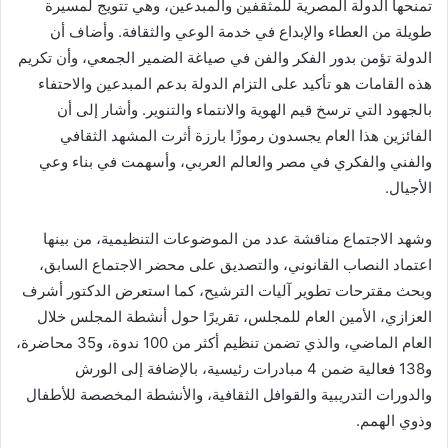
تمنحها الدولة المصرية للمثقفين والمبدعين، وهي تتويج لمسيرة
طويلة من العطاء والإبداع في خدمة الوعي والثقافة. وأضاف أن
الدولة تؤمن بدور الفكر والفن في صياغة الضمير الجمعي، وأن تكريم
هذه القامات هو تأكيد على التزام الدولة بدعم المبدعين والاحتفاء
بالجهود التي ترسخ قيم الهوية والانتماء والتنوير. وأشار إلى أن
الفائزين هذا العام يجسدون رموزًا بارزة أثرت المشهد الثقافي
والفني والفكري في مصر والعالم العربي، وأسهمت في بناء وعي
الأجيال.
وشهد الاجتماع مناقشة عدد من الموضوعات التنظيمية، من بينها
اعتماد النصاب القانوني، والتصديق على محضر الاجتماع السابق،
وبحث مقترحات تطوير آليات الترشيح، كما استعرض الدكتور أشرف
العزازي، الأمين العام للمجلس، تقريرًا حول أنشطة المجلس خلال
العام الماضي، والذي تضمن تنظيم أكثر من 100 ندوة، و35 محاضرة،
و138 فعالية ضمن 4 مبادرات رئيسية، بالإضافة إلى الورش
والدورات التدريبية والقوافل الثقافية، والأنشطة المخصصة للأطفال
وذوي الهمم.