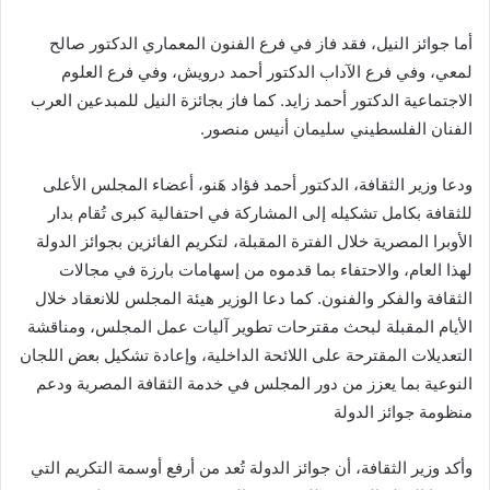
أما جوائز النيل، فقد فاز في فرع الفنون المعماري الدكتور صالح
لمعي، وفي فرع الآداب الدكتور أحمد درويش، وفي فرع العلوم
الاجتماعية الدكتور أحمد زايد. كما فاز بجائزة النيل للمبدعين العرب
الفنان الفلسطيني سليمان أنيس منصور.
ودعا وزير الثقافة، الدكتور أحمد فؤاد هَنو، أعضاء المجلس الأعلى
للثقافة بكامل تشكيله إلى المشاركة في احتفالية كبرى تُقام بدار
الأوبرا المصرية خلال الفترة المقبلة، لتكريم الفائزين بجوائز الدولة
لهذا العام، والاحتفاء بما قدموه من إسهامات بارزة في مجالات
الثقافة والفكر والفنون. كما دعا الوزير هيئة المجلس للانعقاد خلال
الأيام المقبلة لبحث مقترحات تطوير آليات عمل المجلس، ومناقشة
التعديلات المقترحة على اللائحة الداخلية، وإعادة تشكيل بعض اللجان
النوعية بما يعزز من دور المجلس في خدمة الثقافة المصرية ودعم
منظومة جوائز الدولة
وأكد وزير الثقافة، أن جوائز الدولة تُعد من أرفع أوسمة التكريم التي