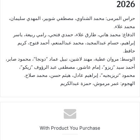
2026
حراس المرمى: محمد الشناوي، مصطفي شوبير، المهدي سليمان،
محمد علاء.
الدفاع: محمد هاني، طارق علاء، حمدي فتحي، رامي ربيعة، ياسر
إبراهيم، حسام عبدالمجيد، محمد عبدالمنعم، أحمد فتوح، كريم
حافظ.
الوسط: مروان عطية، مهند لاشين، نبيل عماد “دونجا”، محمود صابر،
أحمد سيد “زيزو”، إمام عاشور، مصطفى عبد الرؤوف “زيكو”،
محمود “تريزيجيه”، إبراهيم عادل، هيثم حسن، محمد صلاح.
الهجوم: عمر مرموش، حمزة عبدالكريم
With Product You Purchase