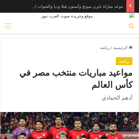
موعد مباراة بايرن ميونخ وأستون فيلا وديا والقنوات الناقلة
بحث عن
الق
الرئيسية
/
رياضة
رياضة
مواعيد مباريات منتخب مصر في
كأس العالم
أدهم الحمادي