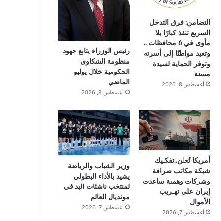
التضامن: فرق التدخل
السريع تنقذ كبارًا بلا
مأوى في 6 محافظات ..
رئيس الوزراء يتابع جهود
وتعيد مواطنًا إلى أسرته
منظومة الشكاوى
وتوفر الحماية لسيدة
الحكومية خلال يوليو
مسنة
الماضي
أغسطس 8, 2026
أغسطس 8, 2026
أمريكا تُعلن..تفكـيك
وزير الشباب والرياضة
شبكة مكاتب صرافة
يشيد بالأداء البطولي
وشركات وهمية ساعدت
لمنتخب ناشئات اليد في
إيران على تهـريب
مونديال العالم
الأموال
أغسطس 7, 2026
أغسطس 7, 2026