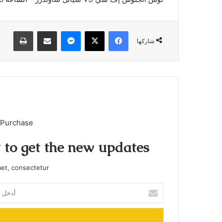
فيسبوك
X
ماسنجر
مشاركة عبر البريد
طباعة
شاركها
 Purchase
t to get the new updates!
et, consectetur.
أدخل
بريدك
الإلكتروني