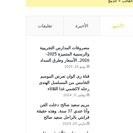
القالب > الدمج
الأشهر
الأخيرة
تعليقات
مصروفات المدارس التجريبية
والرسمية المتميزة 2025-
2026.. الأسعار وطرق السداد
يونيو 25, 2025
قناة زى الوان تعرض الموسم
الخامس من المسلسل الهندى
رحله لاكشمي غدا الثلاثاء
نوفمبر 11, 2024
مريم سعيد صالح: دخلت الفن
وأنا عندي 37 سنة.. وهذه حقيقة
قرابتي بالراحل سعيد صالح
مارس 20, 2024