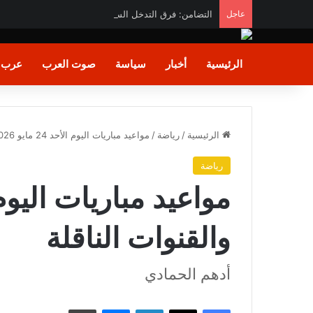
عاجل
التضامن: فرق التدخل السريع تنقذ كبارًا بلا مأوى في 6 محافظات .. وتعيد مواطنًا إلى أسرته وتوفر الحماية لسيدة مسنة
الرئيسية
أخبار
سياسة
صوت العرب
عرب و
الرئيسية
/
رياضة
/
مواعيد مباريات اليوم الأحد 24 مايو 2026 والقنوات الناقلة
رياضة
والقنوات الناقلة
أدهم الحمادي
فيسبوك
X
لينكدإن
ماسنجر
طباعة