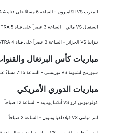
المغرب VS الكاميرون – الساعة 6 مساءً على قناة beIN Sports VSTRA 4
السنغال VS مالي – الساعة 3 عصراً على قناة beIN Sports VSTRA 5
تنزانيا VS الجزائر – الساعة 3 عصراً على قناة beIN Sports VSTRA 4
مباريات كأس البرتغال والقنوات 
سبورتنج لشبونة VS تورينسي – الساعة 7:15 مساءً على قناة Sport TV 1
مباريات الدوري الأمريكي
كولومبوس كرو VS أتلانتا يونايتد – الساعة 12 صباحاً
إنتر ميامي VS فيلادلفيا يونيون – الساعة 2 صباحاً
لوس أنجلوس إف سي VS سياتل ساوندرز – الساعة 4:15 صباحاً