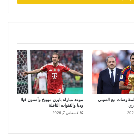
المفاوضات مع السيتي
موعد مباراة بايرن ميونخ وأستون فيلا
دري
وديا والقنوات الناقلة
أغسطس 7, 2026