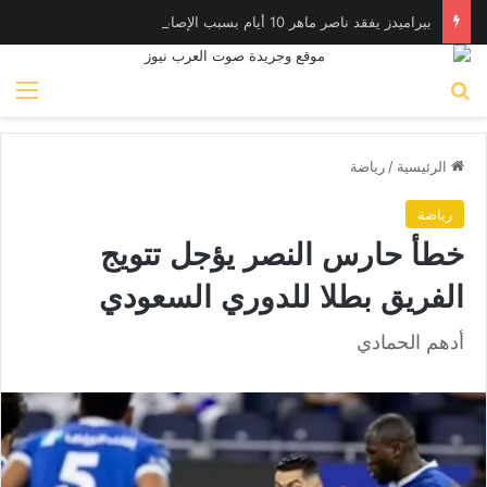
بيراميدز يفقد ناصر ماهر 10 أيام بسبب الإصابة
بحث عن
الق
الرئيسية
/
رياضة
رياضة
خطأ حارس النصر يؤجل تتويج
الفريق بطلا للدوري السعودي
أدهم الحمادي