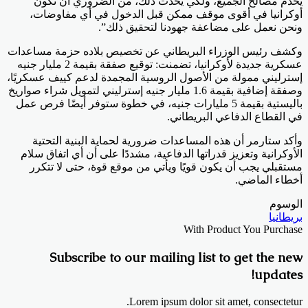
يخدم مصالح الجميع، ولكي يحدث ذلك، من الضروري أن تكون
أوكرانيا في أقوى موقف ممكن قبل الدخول في أي مفاوضات،
ونحن نعمل على مضاعفة جهودنا لتحقيق ذلك”.
وكشف رئيس الوزراء البريطاني عن تخصيص بلاده حزمة مساعدات
عسكرية جديدة لأوكرانيا، تضمنت: توقيع صفقة بقيمة 2 مليار جنيه
إسترليني ممولة من الأصول الروسية المجمدة لدعم كييف عسكريًا،
وصفقة إضافية بقيمة 1.6 مليار جنيه إسترليني لتمويل شراء صواريخ
باليستية بقيمة 5 مليارات جنيه، في خطوة ستوفر أيضًا فرص عمل
في القطاع الدفاعي البريطاني.
وأكد ستارمر أن هذه المساعدات ضرورية لحماية البنية التحتية
الأوكرانية وتعزيز قدراتها الدفاعية، مشددًا على أن أي اتفاق سلام
مستقبلي يجب أن يكون قويًا ويأتي من موقع قوة، حتى لا تتكرر
أخطاء الماضي.
الوسوم
بريطانيا
With Product You Purchase
Subscribe to our mailing list to get the new
updates!
Lorem ipsum dolor sit amet, consectetur.