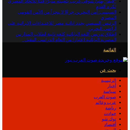
“فيفا” يهنئ شوقي غريب بتعيينه مديرًا فنيًا للاتحاد المصرى
لكرة القدم
السيسي: أمن البحرين جزءًا لا يتجزأ من الأمن القومي
المصري
الرئيس السيسي يجدد إدانـة مصر للاعتـداءات الإيرانية على
أراضي البحرين
إطلاق تدريس اللغة اليابانية كلغة ثانية لطلاب المدارس
المصرية اليابانية اعتبارا من العام الدراسي المقبل
القائمة
بحث عن
الرئيسية
أخبار
سياسة
صوت العرب
عرب وعالم
رياضة
حوادث
توك شو
أقتصاد
الصحة