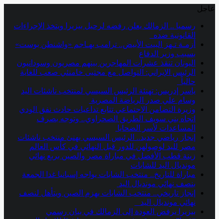
عاجل
رسميا .. الزمالك يعلن رفضه لرحيل بيزيرا ويتخذ الإجراءات
القانونية ضده
أزمـة تـهز البيت الأبيض.. ترامب يهـاجم «واشنطن بوست»
بسبب وزير الدفاع
اليونان تنقذ عشرات المهاجرين بينهم مصريون وسودانيون
الرئيس الإيراني: التواصل مع مجتبى خامنئي صعب للغاية
حالياً
ياسر إدريس: تهنئة الرئيس السيسي لمنتخب ناشئات اليد
وسام علي صدر الرياضة المصرية
وزيرة التضامن الاجتماعي تتابع تداعيات حادث نفق الودي
اتجاه بني سويف الطريق الصحراوي.. وتوجه بصرف
المساعدات لأسر الضحايا
إنجاز رياضي جديد.. الرئيس السيسي يهنئ منتخب ناشئات
مصر لليد لوصولهن للدور قبل النهائي في كأس العالم
زينة قطب الأفضل في مباراة مصر والصين بربع نهائي
مونديال اليد للشابات
مباراة للتاريخ.. منتخب الشابات يواجه إسبانيا غدا الجمعة
بنصف نهائي مونديال اليد
إنجاز تاريخي.. منتخب الشابات يهزم الصين ويتأهل لنصف
نهائي مونديال اليد
بيزيرا يرفض العودة إلى الزمالك في بيان رسمي