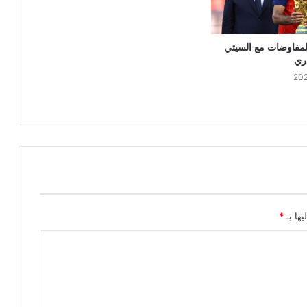
المفاوضات مع السيتي
دري
يها بـ
*