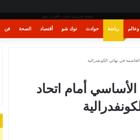
ت اليد في مونديال العالم
عالم
رياضة
حوادث
توك شو
أقتصاد
الصحة
فن
العاصمة في نهائي الكونفدرالية
الأساسي أمام اتحاد
كونفدرالية