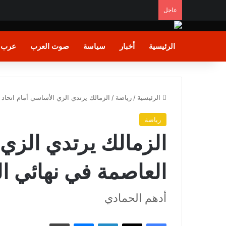
عاجل
وزير الشباب والرياضة يشيد بالأداء البطولي لمنتخب ناشئا
الرئيسية
أخبار
سياسة
صوت العرب
عرب و
الرئيسية
/
رياضة
/
الزمالك يرتدي الزي الأساسي أمام اتحاد 
رياضة
الزمالك يرتدي الزي 
العاصمة في نهائي ال
أدهم الحمادي
فيسبوك
X
لينكدإن
ماسنجر
طباعة