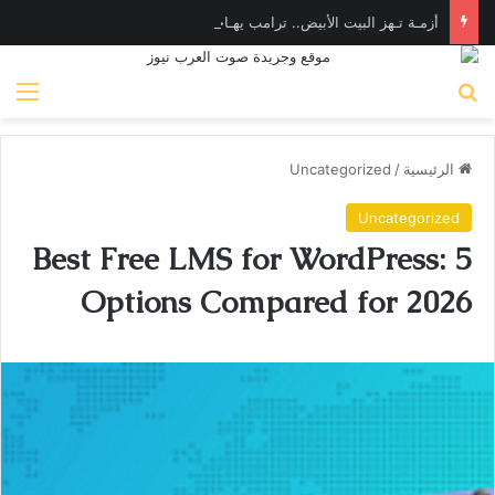
أزمـة تـهز البيت الأبيض.. ترامب يهـاجم «واشنطن بوست» بسبب وزير الدفاع
بحث عن
الق
الرئيسية
/
Uncategorized
Uncategorized
Best Free LMS for WordPress: 5
Options Compared for 2026