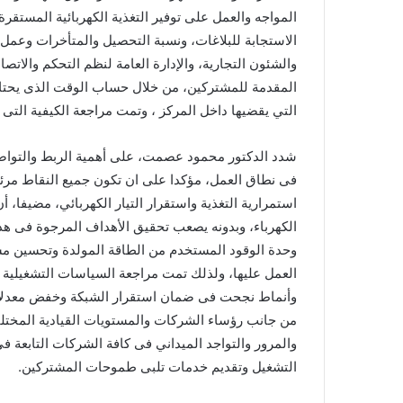
المواجه والعمل على توفير التغذية الكهربائية المست
الاستجابة للبلاغات، ونسبة التحصيل والمتأخرات وعمل
والشئون التجارية، والإدارة العامة لنظم التحكم والات
المقدمة للمشتركين، من خلال حساب الوقت الذى يحتاج
التي يقضيها داخل المركز ، وتمت مراجعة الكيفية التى 
شدد الدكتور محمود عصمت، على أهمية الربط والتواصل
فى نطاق العمل، مؤكدا على ان تكون جميع النقاط مرئي
استمرارية التغذية واستقرار التيار الكهربائي، مضيفا
الكهرباء، وبدونه يصعب تحقيق الأهداف المرجوة فى هذا
وحدة الوقود المستخدم من الطاقة المولدة وتحسين مست
العمل عليها، ولذلك تمت مراجعة السياسات التشغيلية 
وأنماط نجحت فى ضمان استقرار الشبكة وخفض معدلات اس
من جانب رؤساء الشركات والمستويات القيادية المختلف
والمرور والتواجد الميداني فى كافة الشركات التابعة ف
التشغيل وتقديم خدمات تلبى طموحات المشتركين.