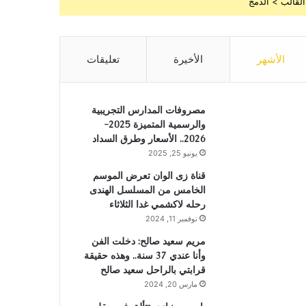
القالب > الدمج
الأشهر
الأخيرة
تعليقات
مصروفات المدارس التجريبية
والرسمية المتميزة 2025-
2026.. الأسعار وطرق السداد
يونيو 25, 2025
قناة زى الوان تعرض الموسم
الخامس من المسلسل الهندى
رحله لاكشمي غدا الثلاثاء
نوفمبر 11, 2024
مريم سعيد صالح: دخلت الفن
وأنا عندي 37 سنة.. وهذه حقيقة
قرابتي بالراحل سعيد صالح
مارس 20, 2024