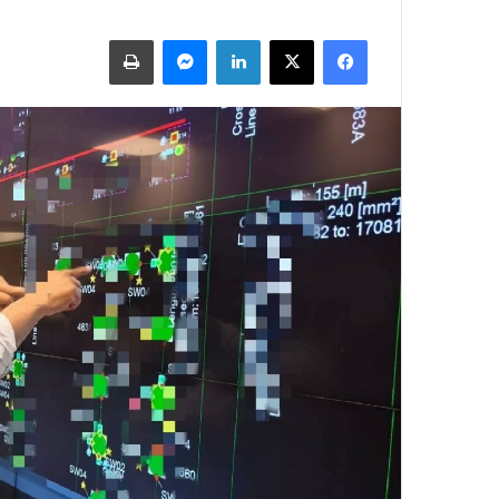
فيسبوك
X
لينكدإن
ماسنجر
طباعة