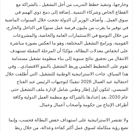
وخارجها، وتنفيذ خطط التدريب من أجل التشغيل ، بالشراكة مع
القطاع الخاص وشركاء التنمية…إضافة إلى دمج ذوي الهمم في
سوق العمل.. وأضاف الوزير أن الدولة نجحت خلال السنوات الماضية
في توفير ما يقرب من مليون فرصة عمل سنويًا في الداخل والخارج،
من خلال التوسع في الاستثمارات العامة والخاصة، والمشروعات
القومية، وبرامج التشغيل المختلفة، وهو ما انعكس بصورة مباشرة
على انخفاض معدلات البطالة، مؤكدًا أن المرحلة المقبلة تستهدف
الانتقال من تحقيق نتائج سنوية إلى بناء منظومة تشغيل مستدامة
تقوم على التخطيط العلمي وربط التشغيل بالنمو الاقتصادي… وفي
هذا السياق، جاءت الاستراتيجية الوطنية للتشغيل، التي أُطلقت خلال
احتفالية عيد العمال 2026 تنفيذًا لتوجيهات الرئيس عبد الفتاح
السيسي، لتكون أول إطار وطني شامل لإدارة ملف التشغيل حتى
عام 2030، بعد إعدادها بالشراكة مع منظمة العمل الدولية وكافة
أطراف الإنتاج من حكومة وأصحاب أعمال وعمال.
ولا تقتصر الاستراتيجية على استهداف خفض البطالة فحسب، وإنما
تضع رؤية متكاملة لسوق عمل أكثر كفاءة وعدالة، من خلال ربط