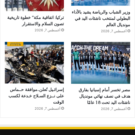
وزير الشباب والرياضة يشيد بالأداء
تركيا: اتفاقية مكة” خطوة تاريخية
البطولي لمنتخب ناشئات اليد في
تصون السلام والاستقرار
مونديال العالم
أغسطس 7, 2026
أغسطس 7, 2026
إسرائـيل تُعلن..موافقة حــماس
مصر تخسر أمام إسبانيا بفارق
على نــزع السـلاح خـدعة لكسب
هدف في نصف نهائي مونديال
الوقت
ناشئات اليد تحت 18 عامًا
أغسطس 7, 2026
أغسطس 7, 2026