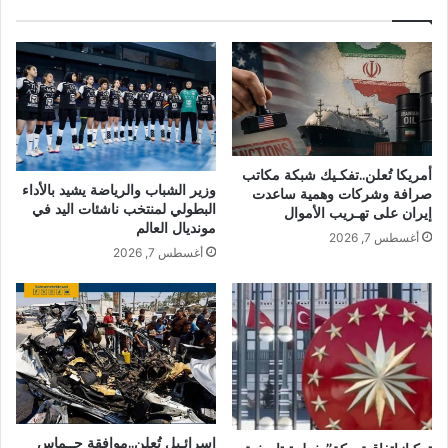
أمريكا تُعلن..تفكـيك شبكة مكاتب
وزير الشباب والرياضة يشيد بالأداء
صرافة وشركات وهمية ساعدت
البطولي لمنتخب ناشئات اليد في
إيران على تهـريب الأموال
مونديال العالم
أغسطس 7, 2026
أغسطس 7, 2026
إسرائـيل تُعلن..موافقة حــماس