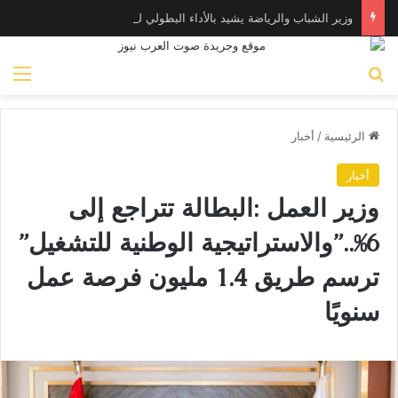
وزير الشباب والرياضة يشيد بالأداء البطولي لمنتخب ناشئات اليد في مونديال العالم
بحث عن
الق
الرئيسية
/
أخبار
أخبار
وزير العمل :البطالة تتراجع إلى
6%..”والاستراتيجية الوطنية للتشغيل”
ترسم طريق 1.4 مليون فرصة عمل
سنويًا