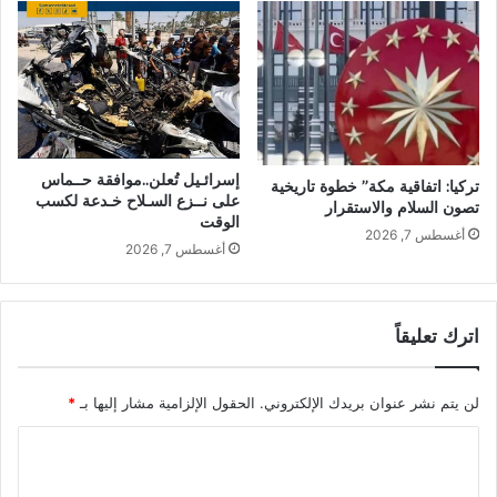
إسرائـيل تُعلن..موافقة حــماس
تركيا: اتفاقية مكة” خطوة تاريخية
على نــزع السـلاح خـدعة لكسب
تصون السلام والاستقرار
الوقت
أغسطس 7, 2026
أغسطس 7, 2026
اترك تعليقاً
لن يتم نشر عنوان بريدك الإلكتروني.
الحقول الإلزامية مشار إليها بـ
*
ا
ل