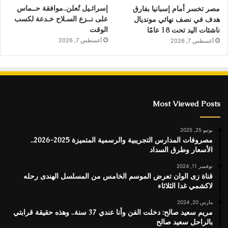
إسرائـيل تُعلن..موافقة حــماس
مصر تخسر أمام إسبانيا بفارق
على نــزع السـلاح خـدعة لكسب
هدف في نصف نهائي مونديال
الوقت
ناشئات اليد تحت 18 عامًا
أغسطس 7, 2026
أغسطس 7, 2026
Most Viewed Posts
يونيو 25, 2025
مصروفات المدارس التجريبية والرسمية المتميزة 2025-2026..
الأسعار وطرق السداد
نوفمبر 11, 2024
قناة زى الوان تعرض الموسم الخامس من المسلسل الهندى رحله
لاكشمي غدا الثلاثاء
مارس 20, 2024
مريم سعيد صالح: دخلت الفن وأنا عندي 37 سنة.. وهذه حقيقة قرابتي
بالراحل سعيد صالح