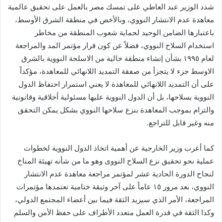
شدد الوزير عبد العاطي على تمسك مصر بالعمل على تحقيق عالمية
معاهدة عدم الانتشار النووي، وبالأخص في منطقة الشرق الأوسط،
باعتبارها الضامن الوحيد لحماية شعوب المنطقة من مخاطر
استخدام السلاح النووي، فضلاً عن كون قرار مؤتمر المد والمراجعة
لعام ١٩٩٥ بشأن إنشاء منطقة خالية من الاسلحة النووية بالشرق
الاوسط جزء لا يتجزأ من صفقة التمديد اللانهائي للمعاهدة، مؤكداً
على أن التمديد اللانهائي للمعاهدة لا يعني استمرار احتفاظ الدول
النووية بسلاحها، بل أن الدول النووية عليها مسئولية أخلاقية وقانونية
والتزام بموجب المعاهدة بنزع سلاحها النووي بشكل يمكن التحقق
منه وغير قابل للتراجع.
كما أعرب وزير الخارجية عن أهمية اتخاذ الدول النووية لخطوات
عملية نحو تحقيق نزع السلاح النووى وهو ما من شأنه تهيئة المناخ
لنجاح الدورة الحادية عشر لمؤتمر مراجعة معاهدة عدم الانتشار
النووي، بعد مرور ١٥ عاماً على آخر وثيقة ختامية تعتمدها مؤتمرات
المراجعة، الأمر الذي سيزيد الثقة فيما بين أعضاء المجتمع الدولي،
وكذا الثقة في قدرة العمل متعدد الأطراف على حفظ الأمن والسلم