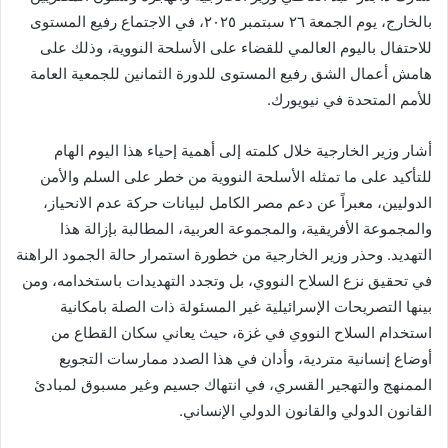
بالخارج، يوم الجمعة ٢٦ سبتمبر ٢٠٢٥، في الاجتماع رفيع المستوى
للاحتفال باليوم العالمي للقضاء على الأسلحة النووية، وذلك على
هامش أعمال الشق رفيع المستوى للدورة الثمانين للجمعية العامة
للأمم المتحدة في نيويورك.
أشار وزير الخارجية خلال كلمته إلى أهمية إحياء هذا اليوم الهام
للتأكيد على ما تمثله الأسلحة النووية من خطر على السلم والأمن
الدوليين، معبراً عن دعم مصر الكامل لبيانات حركة عدم الانحياز،
والمجموعة الأفريقية، والمجموعة العربية، المطالبة بإزالة هذا
التهديد. وحذر وزير الخارجية من خطورة استمرار حالة الجمود الراهنة
في تحقيق نزع السلاح النووي، بل وتجدد التهديدات باستخدامه، ومن
بينها التصريحات الإسرائيلية غير المسئولة ذات الصلة بامكانية
استخدام السلاح النووي في غزة، حيث يعاني سكان القطاع من
أوضاع إنسانية متردية، وأدان في هذا الصدد ممارسات التجويع
الممنهج والتهجير القسري، في انتهاك جسيم وغير مسبوق لمبادئ
القانون الدولي والقانون الدولي الإنساني.