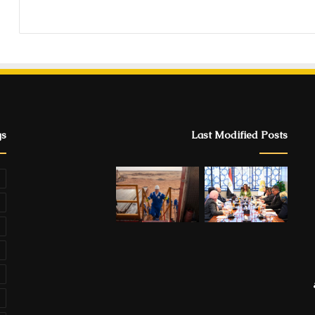
gs
Last Modified Posts
ة