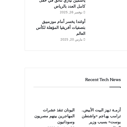
ياسمين نيازي تتألق في حقل
كامل العدد بالرياض
نوفمبر 26, 2025
أوغندا يخسر أمام موزمبيق
بتصفيات أفريقيا المؤهلة لكأس
العالم
مارس 20, 2025
Recent Tech News
أزمـة تـهز البيت الأبيض..
اليونان تنقذ عشرات
ترامب يهـاجم «واشنطن
المهاجرين بينهم مصريون
بوست» بسبب وزير
وسودانيون