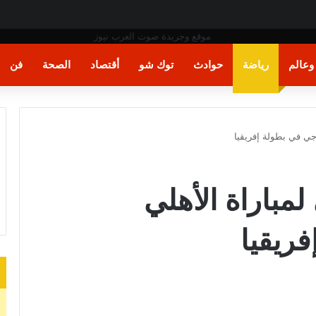
عالم
رياضة
حوادث
توك شو
أقتصاد
الصحة
فن
رجي في بطولة إفريقيا
لمباراة الأهلي
ريقيا