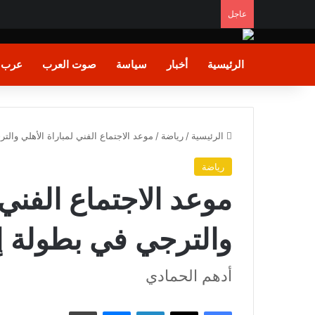
عاجل
الرئيسية
أخبار
سياسة
صوت العرب
عرب و
الرئيسية
/
رياضة
/
موعد الاجتماع الفني لمباراة الأهلي والت
رياضة
موعد الاجتماع الفني 
والترجي في بطولة إف
أدهم الحمادي
فيسبوك
X
لينكدإن
ماسنجر
طباعة