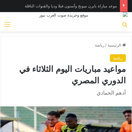
موعد مباراة بايرن ميونخ وأستون فيلا وديا والقنوات الناقلة
بحث عن
الق
الرئيسية
/
رياضة
رياضة
مواعيد مباريات اليوم الثلاثاء في
الدوري المصري
أدهم الحمادي