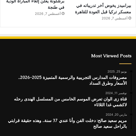
برشلونة يعلن إلغاء المباراة الودية
بيراميدز يخوض آخر تدريباته في
في طنجة
معسكر تركيا قبل العودة للقاهرة
أغسطس 7, 2026
أغسطس 7, 2026
Most Viewed Posts
يونيو 25, 2025
مصروفات المدارس التجريبية والرسمية المتميزة 2025-2026..
الأسعار وطرق السداد
نوفمبر 11, 2024
قناة زى الوان تعرض الموسم الخامس من المسلسل الهندى رحله
لاكشمي غدا الثلاثاء
مارس 20, 2024
مريم سعيد صالح: دخلت الفن وأنا عندي 37 سنة.. وهذه حقيقة قرابتي
بالراحل سعيد صالح