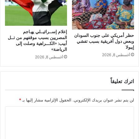
إعلام إســرائيــلي يهـاجم
حظر أمريكي على جنوب السودان
المصريين بسبب موقفهم من تــل
وبعض دول أفريقية بسبب تفشي
أبيب: «الكـــراهية وصلت إلى
إيبولا
الرياضة»
أغسطس 8, 2026
أغسطس 8, 2026
اترك تعليقاً
لن يتم نشر عنوان بريدك الإلكتروني.
الحقول الإلزامية مشار إليها بـ
*
ا
ل
ت
ع