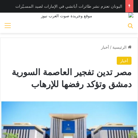
اليونان تعتزم نشر طائرات أباتشي في الإمارات لصيد المسـيّرات
بحث عن
الق
الرئيسية
/
أخبار
أخبار
مصر تدين تفجير العاصمة السورية
دمشق وتؤكد رفضها للإرهاب