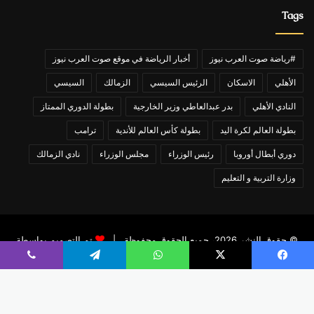
Tags
#رياضة صوت العرب نيوز
أخبار الرياضة في موقع صوت العرب نيوز
الأهلي
الاسكان
الرئيس السيسي
الزمالك
السيسي
النادي الأهلي
بدر عبدالعاطي وزير الخارجية
بطولة الدوري الممتاز
بطولة العالم لكرة اليد
بطولة كأس العالم للأندية
ترامب
دوري أبطال أوروبا
رئيس الوزراء
مجلس الوزراء
نادي الزمالك
وزارة التربية و التعليم
© حقوق النشر 2026، جميع الحقوق محفوظة |
تم التصميم بواسطة
تامر عاشور
يسبوك
X
واتساب
تيلقرام
ڤايبر