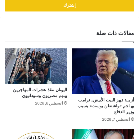
مقالات ذات صلة
اليونان تنقذ عشرات المهاجرين
بينهم مصريون وسودانيون
أزمـة تـهز البيت الأبيض.. ترامب
أغسطس 6, 2026
يهـاجم «واشنطن بوست» بسبب
وزير الدفاع
أغسطس 7, 2026