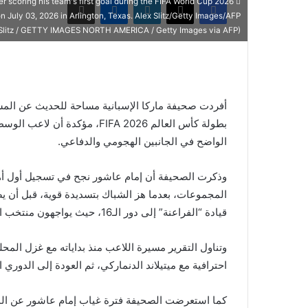
scoring his team's first goal during the FIFA World Cup 2026
 July 03, 2026 in Arlington, Texas. Alex Slitz/Getty Images/AFP
 Slitz / GETTY IMAGES NORTH AMERICA / Getty Images via AFP)
أفردت صحيفة ماركا الإسبانية مساحة للحديث عن الم
بطولة كأس العالم FIFA 2026، م
الواضح في الجانبين الهجومي والدفاعي.
وذكرت الصحيفة أن إمام عاشور نجح في تسجيل أول أه
قيادة “الفراعنة” إلى دور الـ16، حيث يواجهون منتخب الأرجنتين مساء الثلاثاء.
وتناول التقرير مسيرة اللاعب منذ بداياته مع غزل المح
احترافية مع ميتيلاند الدنماركي، ثم العودة إلى الدوري 
كما استعرضت الصحيفة فترة غياب إمام عاشور عن المن