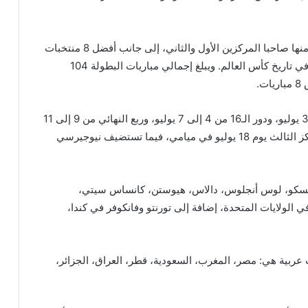
وتُقام المنافسات بنظام جديد يضم 12 مجموعة، يتأهل منها صاحبا المركزين الأول والثاني، إلى جانب أفضل 8 منتخبات
تحتل المركز الثالث، مع استحداث دور الـ32 لأول مرة في تاريخ كأس العالم. ويبلغ إجمالي مباريات البطولة 104
.
وتقام مباريات دور الـ32 خلال الفترة من 28 يونيو إلى 3 يوليو، ودور الـ16 من 4 إلى 7 يوليو، وربع النهائي من 9 إلى 11
يوليو، ونصف النهائي يومي 14 و15 يوليو، ومباراة المركز الثالث يوم 18 يوليو في ميامي، فيما تستضيف نيوجيرسي
ل، سان فرانسيسكو، لوس أنجلوس، دالاس، هيوستن، كانساس سيتي،
ي الولايات المتحدة، إضافة إلى تورنتو وفانكوفر في كندا،
 عربية هي: مصر، المغرب، السعودية، قطر، العراق، الجزائر،