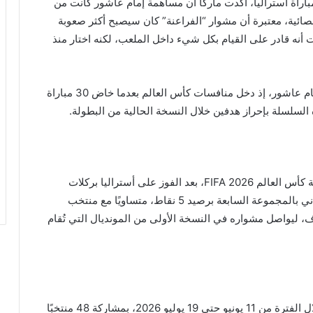
اة أستراليا، أكدت ماركا أن مساهمة إمام عاشور كانت من
قصائية، معتبرة أن مشوار “الفراعنة” كان سيصبح أكثر صعوبة
 أنه قادر على القيام بكل شيء داخل الملعب، لكنه اختار منذ
ويعكس هذا التألق تطورًا كبيرًا في المسيرة الدولية لإمام عاشور، إذ دخل منافسات كأس العالم بعدما خاض 30 مباراة
سلسلة بإحراز هدفين خلال النسخة الحالية من البطولة.
حسم منتخب مصر تأهله رسميًا إلى دور الـ16 من بطولة كأس العالم FIFA 2026، بعد الفوز على أستراليا بركلات
الترجيح، وكان قد أنهى دور المجموعات في المركز الثاني بالمجموعة السابعة برصيد 5 نقاط، متساويًا مع منتخب
، ليواصل مشواره في النسخة الأولى من المونديال التي تُقام
تُقام البطولة في الولايات المتحدة وكندا والمكسيك خلال الفترة من 11 يونيو حتى 19 يوليو 2026، بمشاركة 48 منتخبًا