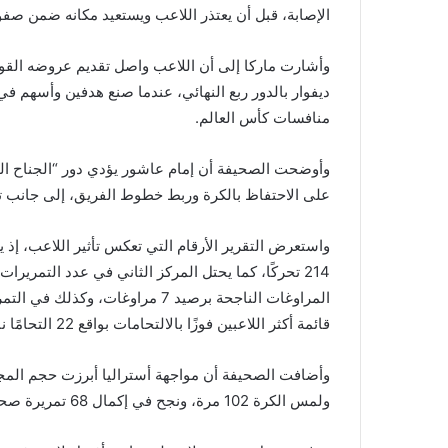
الإصابة، قبل أن يعتذر اللاعب ويستعيد مكانه ضمن صف
وأشارت ماركا إلى أن اللاعب واصل تقديم عروضه القوي
منافسات كأس العالم.
وأوضحت الصحيفة أن إمام عاشور يؤدي دور “الجناح الوه
على الاحتفاظ بالكرة وربط خطوط الفريق، إلى جانب ت
واستعرض التقرير الأرقام التي تعكس تأثير اللاعب، إذ ي
قائمة أكثر اللاعبين فوزًا بالالتحامات بواقع 22 التحامًا ناجحًا.
ولمس الكرة 102 مرة، ونجح في إكمال 68 تمريرة صحيحة من أصل 75، في أداء متكامل دفاعيًا وهجوميًا.