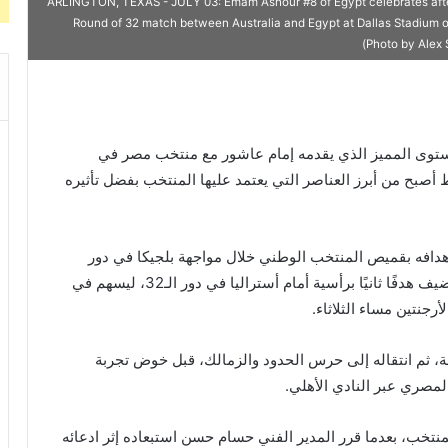
ARLINGTON, TEXAS - JULY 03: Emam Ashour #8 of Egypt celebrates after 
Round of 32 match between Australia and Egypt at Dallas Stadium on
(Photo by Alex
ستوى المميز الذي يقدمه إمام عاشور مع منتخب مصر في
ؤكدة أن لاعب الوسط أصبح من أبرز العناصر التي يعتمد عليها المنتخب بفضل تأثيره
دافه بقميص المنتخب الوطني خلال مواجهة بلجيكا في دور
المجموعات، بعدما هز الشباك بتسديدة قوية، قبل أن يضيف هدفًا ثانيًا برأسية أمام أستراليا في دور الـ32، ليسهم في
لة، ثم انتقاله إلى حرس الحدود والزمالك، قبل خوض تجربة
المصري عبر النادي الأهلي.
تخب، بعدما قرر المدير الفني حسام حسن استبعاده إثر ادعائه