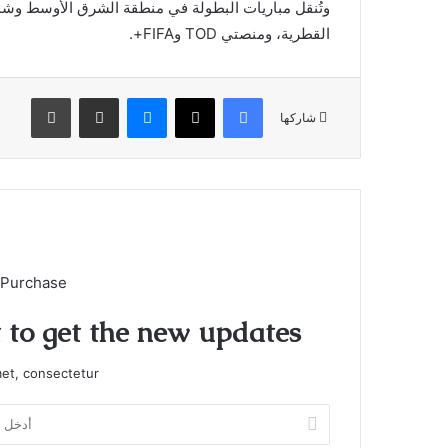
القطرية، ومنصتي TOD وFIFA+.
فيسبوك
X
ماسنجر
مشاركة عبر البريد
طباعة
شاركها
 Purchase
t to get the new updates!
et, consectetur.
أدخل
بريدك