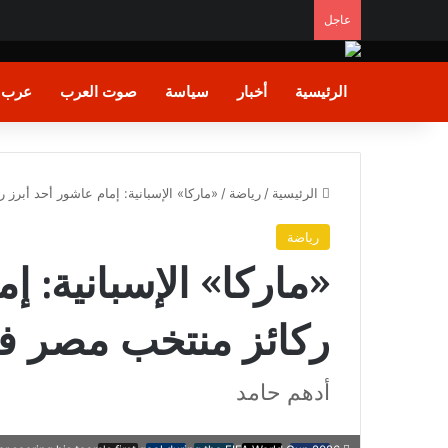
عاجل
الرئيسية
أخبار
سياسة
صوت العرب
عرب و
الرئيسية
/
رياضة
/
«ماركا» الإسبانية: إمام عاشور أحد أبرز رك
رياضة
«ماركا» الإسبانية: إ
ركائز منتخب مصر في م
أدهم حامد
فيسبوك
X
لينكدإن
ماسنجر
طباعة