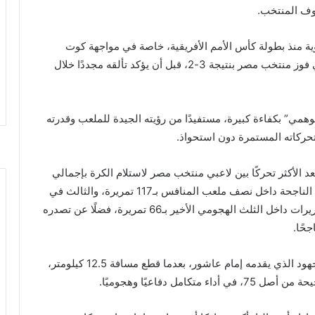
وف المنتخب.
ة منذ بطولة كأس الأمم الأفريقية، خاصة في مواجهة كوت
ديفوار بالدور ربع النهائي، عندما صنع هدفين وأسهم في فوز منتخب مصر بنتيجة 3-2، قبل أن يؤكد تألقه مجددًا خلال
مي” بكفاءة كبيرة، مستفيدًا من رؤيته الجيدة للملعب وقدرته
حركاته المستمرة دون استحواذ.
عد الأكثر تحركًا بين لاعبي منتخب مصر لاستلام الكرة بإجمالي
214 تحركًا، كما يحتل المركز الثاني في عدد التمريرات الناجحة داخل نصف ملعب المنافس بـ117 تمريرة، والثالث في
المراوغات الناجحة برصيد 7 مراوغات، وكذلك في التمريرات داخل الثلث الهجومي الأخير بـ66 تمريرة، فضلًا عن تصدره
وأضافت الصحيفة أن مواجهة أستراليا أبرزت حجم المجهود الذي يقدمه إمام عاشور، بعدما قطع مسافة 12.5 كيلومتر،