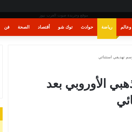
عالم
رياضة
حوادث
توك شو
أقتصاد
الصحة
فن
وسم تهديفي استثنائي
هبي الأوروبي بعد
ئي