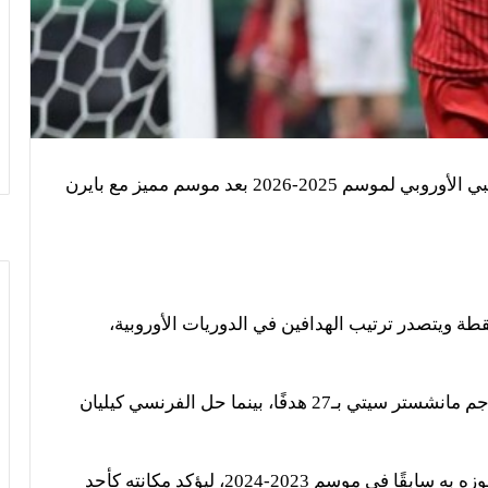
تُوّج النجم الإنجليزي هاري كين بجائزة الحذاء الذهبي الأوروبي لموسم 2025-2026 بعد موسم مميز مع بايرن
 كاين 36 هدفًا في البوندسليجا، ليجمع 72 نقطة ويتصدر ترتيب الهدافين في الدوريات الأوروبية،
وجاء في المركز الثاني النروجي إيرلينج هالاند مهاجم مانشستر سيتي بـ27 هدفًا، بينما حل الفرنسي كيليان
ويُعد هذا التتويج الثاني لكاين بالحذاء الذهبي بعد فوزه به سابقًا في موسم 2023-2024، ليؤكد مكانته كأحد