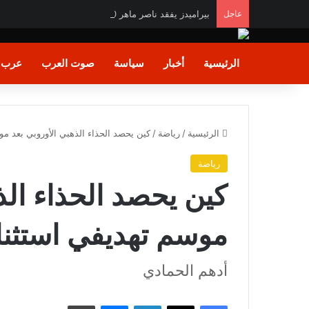
عاجل
بيراميدز يفقد ناصر ماهر 10 أيام بسبب الإصابة
الرئيسية
أخبار
سياسة
صوت العرب
عرب و
الرئيسية
/
رياضة
/
كين يحصد الحذاء الذهبي الأوروبي بعد م
رياضة
كين يحصد الحذاء الذ
موسم تهديفي استثنا
أدهم الحمادي
فيسبوك
X
لينكدإن
ماسنجر
طباعة