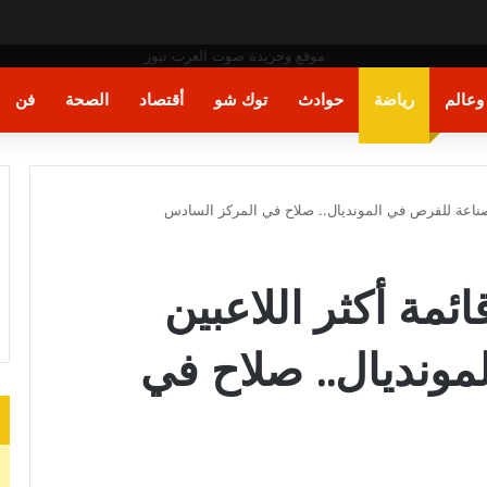
ت اليد في مونديال العالم
عالم
رياضة
حوادث
توك شو
أقتصاد
الصحة
فن
لعالم 2026| قائمة أكثر اللاعبين
ونديال.. صلاح في