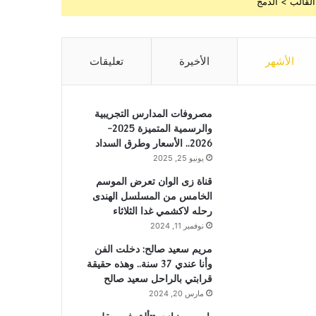
القالب > الدمج
الأشهر
الأخيرة
تعليقات
مصروفات المدارس التجريبية
والرسمية المتميزة 2025-
2026.. الأسعار وطرق السداد
يونيو 25, 2025
قناة زى الوان تعرض الموسم
الخامس من المسلسل الهندى
رحله لاكشمي غدا الثلاثاء
نوفمبر 11, 2024
مريم سعيد صالح: دخلت الفن
وأنا عندي 37 سنة.. وهذه حقيقة
قرابتي بالراحل سعيد صالح
مارس 20, 2024