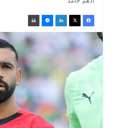
أدهم حامد
فيسبوك
X
لينكدإن
ماسنجر
طباعة