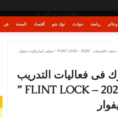
عالم
رياضة
حوادث
توك شو
أقتصاد
الصحة
فن
FLINT ” بدولتى ليبيا وكوت ديفوار
 فى فعاليات التدريب
متعدد الجنسيات ” FLINT LOCK – 2026 ”
فوار