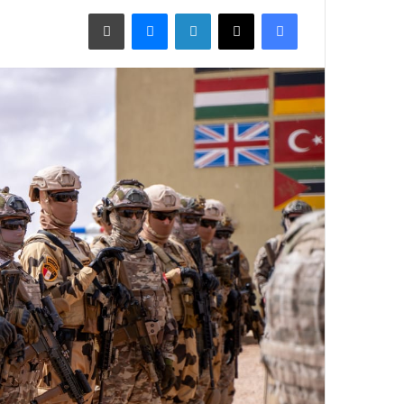
فيسبوك
X
لينكدإن
ماسنجر
طباعة