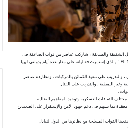
ول الشقيقة والصديقة ، شاركت عناصر من قوات الصاعقة فى
فعاليات التدريب متعدد الجنسيات ” FLINT LOCK – 2026 ” والذى إستمرت فعالياته على مدار عدة أيام بدولتى ليبيا
 والتدريب على تنفيذ الكمائن بالمركبات ، ومطاردة عناصر
ة وغير النمطية ، والتدريب على القتال
وات .
ختلف الثقافات العسكرية وتوحيد المفاهيم القتالية
 معقدة بما يسهم فى دعم جهود الأمن والإستقرار على الصعيدين
نفذها القوات المسلحة مع نظائرها من الدول لتبادل