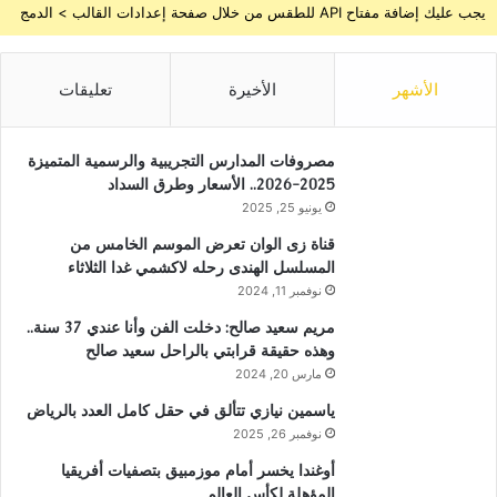
يجب عليك إضافة مفتاح API للطقس من خلال صفحة إعدادات القالب > الدمج
الأشهر
الأخيرة
تعليقات
مصروفات المدارس التجريبية والرسمية المتميزة
2025-2026.. الأسعار وطرق السداد
يونيو 25, 2025
قناة زى الوان تعرض الموسم الخامس من
المسلسل الهندى رحله لاكشمي غدا الثلاثاء
نوفمبر 11, 2024
مريم سعيد صالح: دخلت الفن وأنا عندي 37 سنة..
وهذه حقيقة قرابتي بالراحل سعيد صالح
مارس 20, 2024
ياسمين نيازي تتألق في حقل كامل العدد بالرياض
نوفمبر 26, 2025
أوغندا يخسر أمام موزمبيق بتصفيات أفريقيا
المؤهلة لكأس العالم