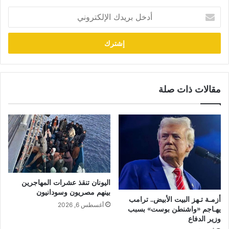
أدخل
بريدك
الإلكتروني
مقالات ذات صلة
اليونان تنقذ عشرات المهاجرين
بينهم مصريون وسودانيون
أزمـة تـهز البيت الأبيض.. ترامب
أغسطس 6, 2026
يهـاجم «واشنطن بوست» بسبب
وزير الدفاع