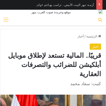
أزمـة تـهز البيت الأبيض.. ترامب يهـاجم «واشنطن بوست» بسبب وزير الدفاع
بحث عن
الق
الرئيسية
/
أخبار
أخبار
قريبًا.. المالية تستعد لإطلاق موبايل
أبلكيشن للضرائب والتصرفات
العقارية
كتبت: سعاد محمد