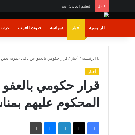
عاجل
التعليم العالي: استمرار تسجيل رغبات المرحلة الأولى.. 
الرئيسية
أخبار
سياسة
صوت العرب
عرب و
الرئيسية
/
أخبار
/
قرار حكومي بالعفو عن باقى عقوبة بعض المحكو
أخبار
قرار حكومي بالعفو 
المحكوم عليهم بمناسبة ثو
فيسبوك
X
لينكدإن
ماسنجر
طباعة