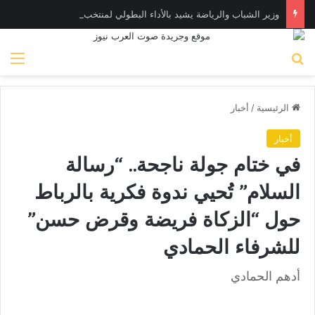
وزير الشباب والرياضة يشيد بالأداء البطولي لمنتخب ناشئات اليد في مونديال العالم
بحث عن
الق
الرئيسية
/
أخبار
أخبار
في ختام جولة ناجحة.. “رسالة
السلام” تُحيي ندوة فكرية بالرباط
حول “الزكاة فريضة وقرض حسن”
للشرفاء الحمادي
أدهم الحمادي