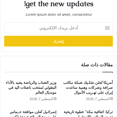
get the new updates!
Lorem ipsum dolor sit amet, consectetur.
أدخل
بريدك
الإلكتروني
مقالات ذات صلة
أمريكا تُعلن..تفكـيك شبكة مكاتب
وزير الشباب والرياضة يشيد بالأداء
صرافة وشركات وهمية ساعدت
البطولي لمنتخب ناشئات اليد في
إيران على تهـريب الأموال
مونديال العالم
أغسطس 7, 2026
أغسطس 7, 2026
تركيا: اتفاقية مكة” خطوة تاريخية
إسرائـيل تُعلن..موافقة حــماس
تصون السلام والاستقرار
على نــزع السـلاح خـدعة لكسب