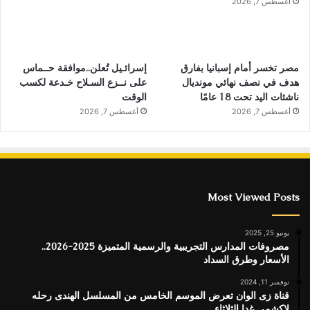
أغسطس 7, 2026
مصر تخسر أمام إسبانيا بفارق
إسرائـيل تُعلن..موافقة حــماس
هدف في نصف نهائي مونديال
على نــزع السـلاح خـدعة لكسب
ناشئات اليد تحت 18 عامًا
الوقت
أغسطس 7, 2026
أغسطس 7, 2026
Most Viewed Posts
يونيو 25, 2025
مصروفات المدارس التجريبية والرسمية المتميزة 2025-2026..
الأسعار وطرق السداد
نوفمبر 11, 2024
قناة زى الوان تعرض الموسم الخامس من المسلسل الهندى رحله
لاكشمي غدا الثلاثاء