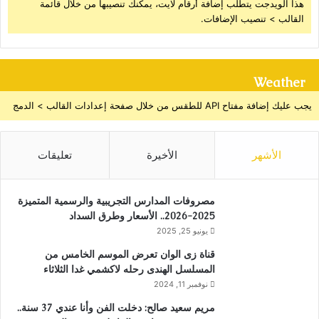
هذا الويدجت يتطلب إضافة أرقام لايت، يمكنك تنصيبها من خلال قائمة
القالب > تنصيب الإضافات.
Weather
يجب عليك إضافة مفتاح API للطقس من خلال صفحة إعدادات القالب > الدمج
الأشهر
الأخيرة
تعليقات
مصروفات المدارس التجريبية والرسمية المتميزة
2025-2026.. الأسعار وطرق السداد
يونيو 25, 2025
قناة زى الوان تعرض الموسم الخامس من
المسلسل الهندى رحله لاكشمي غدا الثلاثاء
نوفمبر 11, 2024
مريم سعيد صالح: دخلت الفن وأنا عندي 37 سنة..