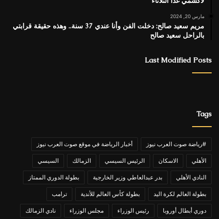
لاكشمي غدا الثلاثاء
مارس 20, 2024
مريم سعيد صالح: دخلت الفن وأنا عندي 37 سنة.. وهذه حقيقة قرابتي
بالراحل سعيد صالح
Last Modified Posts
Tags
#رياضة صوت العرب نيوز
أخبار الرياضة في موقع صوت العرب نيوز
الأهلي
الاسكان
الرئيس السيسي
الزمالك
السيسي
النادي الأهلي
بدر عبدالعاطي وزير الخارجية
بطولة الدوري الممتاز
بطولة العالم لكرة اليد
بطولة كأس العالم للأندية
ترامب
دوري أبطال أوروبا
رئيس الوزراء
مجلس الوزراء
نادي الزمالك