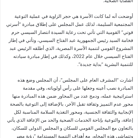
القضايا الصحية.
أوضحت أنه لما كانت الأسرة هي حجر الزاوية في عملية التوعية
المجتمعية السليمة، لذلك عمل المجلس على إطلاق مبادرة “أسرتي
قوتي” القومية التي تأتي تحت رعاية السيدة انتصار السيسي حرم
فخامة السيد رئيس الجمهورية عبد الفتاح السيسي، وتأتي في إطار
المشروع القومي لتنمية الأسرة المصرية، الذي أطلقه الرئيس عبد
الفتاح السيسي خلال عام 2022، وكذلك في إطار مبادرة سيادته
للتنمية البشرية “بداية جديدة”.
أشارت “المشرف العام على المجلس”، أن المجلس وضع هذه
المبادرة نصب أعينه وجعلها على رأس أولوياته، وفي مقدمة
استراتيجية عمله، ودمج عدد من المحاور ضمن هذه المبادرة منها
محور عدم التمييز وثقافة تقبل الآخر، بالإضافة إلى التوعية بالصحة
الإنجابية والثقافة الجنسية، ومحور التغذية السلامة المناسبة لكل
إعاقة، والتوعية بإتاحة الخدمات الصحية والحد من الإعاقة الذي يأتي
بالتعاون مع المجلس القومي للسكان و المجلس الدولى للسكان،
وتتماشى هذه المحاور مع أهداف التنمية المستدامة “رؤية مصر