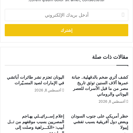
أدخل
بريدك
الإلكتروني
مقالات ذات صلة
كشف أثري ضخم بالدقهلية.. جبانة
اليونان تعتزم نشر طائرات أباتشي
عمرها آلاف السنين توثق تاريخ
في الإمارات لصيد المسـيّرات
مصر من ما قبل الأسرات للعصر
أغسطس 8, 2026
اليوناني والروماني
أغسطس 8, 2026
حظر أمريكي على جنوب السودان
إعلام إســرائيــلي يهـاجم
وبعض دول أفريقية بسبب تفشي
المصريين بسبب موقفهم من تــل
إيبولا
أبيب: «الكـــراهية وصلت إلى