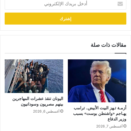
أدخل
بريدك
الإلكتروني
مقالات ذات صلة
اليونان تنقذ عشرات المهاجرين
بينهم مصريون وسودانيون
أزمـة تـهز البيت الأبيض.. ترامب
أغسطس 6, 2026
يهـاجم «واشنطن بوست» بسبب
وزير الدفاع
أغسطس 7, 2026