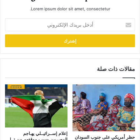
Lorem ipsum dolor sit amet, consectetur.
أدخل
بريدك
الإلكتروني
مقالات ذات صلة
إعلام إســرائيــلي يهـاجم
حظر أمريكي على جنوب السودان
المصريين بسبب موقفهم من تــل