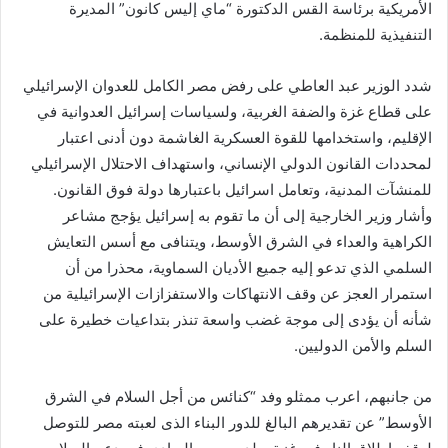
الأمريكية برئاسة القس الدكتورة “ماي إليس كانون” المديرة
التنفيذية للمنظمة.
شدد الوزير عبد العاطي على رفض مصر الكامل للعدوان الإسرائيلي
على قطاع غزة والضفة الغربية، ولسياسات إسرائيل العدوانية في
الإقليم، واستخدامها للقوة العسكرية الغاشمة دون أدنى اعتبار
لمحددات القانون الدولي الإنساني، واستهداف الاحتلال الإسرائيلي
للمنشآت المدنية، وتعامل اسرائيل باعتبارها دولة فوق القانون.
وأشار وزير الخارجية إلى أن ما تقوم به إسرائيل يؤجج مشاعر
الكراهية والعداء في الشرق الأوسط، ويتنافى مع أسس التعايش
السلمي الذي تدعو إليه جميع الأديان السماوية، محذرا من أن
استمرار العجز عن وقف الانتهاكات والاستفزازات الإسرائيلية من
شأنه أن يؤدى إلى موجة غضب واسعة تنذر بتداعيات خطيرة على
السلم والأمن الدوليين.
من جانبهم، اعرب ممثلو وفد “كنائس من أجل السلام في الشرق
الأوسط” عن تقديرهم البالغ للدور البناء الذى لعبته مصر للتوصل