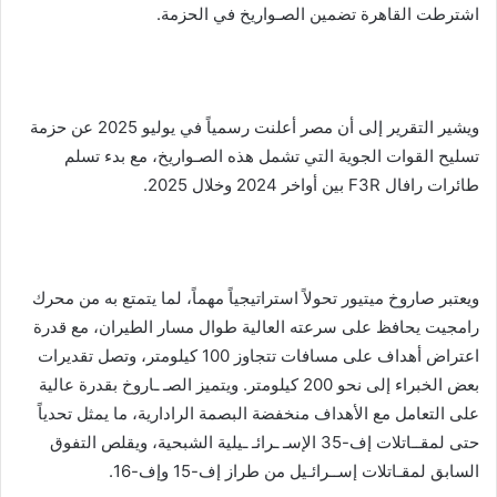
اشترطت القاهرة تضمين الصـواريخ في الحزمة.
ويشير التقرير إلى أن مصر أعلنت رسمياً في يوليو 2025 عن حزمة
تسليح القوات الجوية التي تشمل هذه الصـواريخ، مع بدء تسلم
طائرات رافال F3R بين أواخر 2024 وخلال 2025.
ويعتبر صاروخ ميتيور تحولاً استراتيجياً مهماً، لما يتمتع به من محرك
رامجيت يحافظ على سرعته العالية طوال مسار الطيران، مع قدرة
اعتراض أهداف على مسافات تتجاوز 100 كيلومتر، وتصل تقديرات
بعض الخبراء إلى نحو 200 كيلومتر. ويتميز الصـ ـاروخ بقدرة عالية
على التعامل مع الأهداف منخفضة البصمة الرادارية، ما يمثل تحدياً
حتى لمقــاتلات إف-35 الإسـ ـرائـ ـيلية الشبحية، ويقلص التفوق
السابق لمقـاتلات إســرائـيل من طراز إف-15 وإف-16.