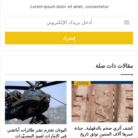
Lorem ipsum dolor sit amet, consectetur.
أدخل
بريدك
الإلكتروني
مقالات ذات صلة
كشف أثري ضخم بالدقهلية.. جبانة
اليونان تعتزم نشر طائرات أباتشي
عمرها آلاف السنين توثق تاريخ
في الإمارات لصيد المسـيّرات