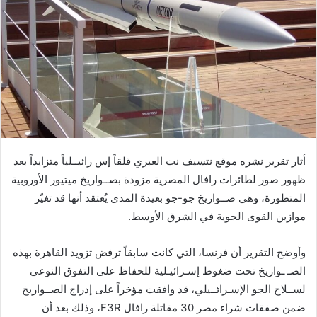
أثار تقرير نشره موقع نتسيف نت العبري قلقاً إس رائيــلياً متزايداً بعد
ظهور صور لطائرات رافال المصرية مزودة بصــواريخ ميتيور الأوروبية
المتطورة، وهي صــواريخ جو-جو بعيدة المدى يُعتقد أنها قد تغيّر
موازين القوى الجوية في الشرق الأوسط.
وأوضح التقرير أن فرنسا، التي كانت سابقاً ترفض تزويد القاهرة بهذه
الصـ ـواريخ تحت ضغوط إسـرائيـلية للحفاظ على التفوق النوعي
لســلاح الجو الإسـرائــيلي، قد وافقت مؤخراً على إدراج الصــواريخ
ضمن صفقات شراء مصر 30 مقاتلة رافال F3R، وذلك بعد أن