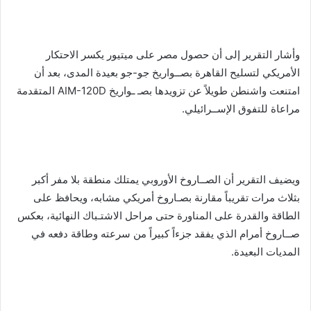
وأشار التقرير إلى أن حصول مصر على ميتيور يكسر الاحتكار
الأمريكي لتسليح القاهرة بصــواريخ جو-جو بعيدة المدى، بعد أن
امتنعت واشنطن طويلاً عن تزويدها بصـ ـواريخ AIM-120D المتقدمة
مراعاة للتفوق الإســرائيلي.
ويضيف التقرير أن الصــاروخ الأوروبي يمتلك منطقة بلا مفر أكبر
بثلاث مرات تقريباً مقارنة بصـاروخ أمريكي مشابه، ويحافظ على
الطاقة والقدرة على المناورة حتى مراحل الاشتـباك النهائية، بعكس
صــاروخ أمرام الذي يفقد جزءاً كبيراً من سرعته وطاقة دفعه في
المديات البعيدة.