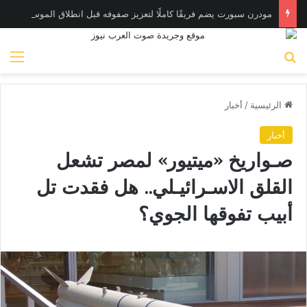
مودرن سبورت يضم فريقًا كاملًا لتعزيز صفوفه قبل انطلاق الموسم الجديد
بحث عن
الق
الرئيسية
/
أخبار
أخبار
صـواريخ «ميتيور» لمصر تشعل
القلق الاسـرائيـلي.. هل فقدت تل
أبيب تفوقها الجوي؟