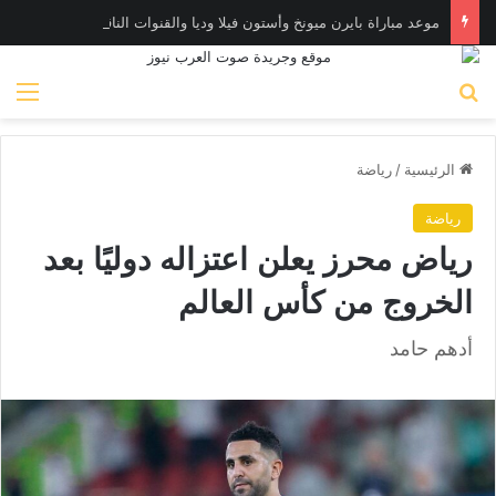
موعد مباراة بايرن ميونخ وأستون فيلا وديا والقنوات الناقلة
بحث عن
الق
الرئيسية
/
رياضة
رياضة
رياض محرز يعلن اعتزاله دوليًا بعد
الخروج من كأس العالم
أدهم حامد