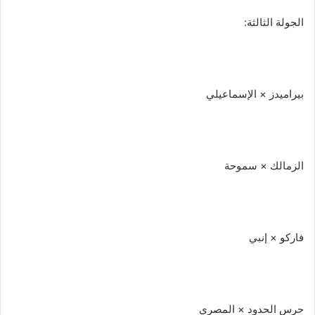
الجولة الثالثة:
بيراميدز × الإسماعيلي
الزمالك × سموحة
فاركو × إنبي
حرس الحدود × المصري