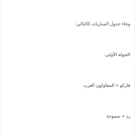
وجاء جدول المباريات كالتالي:
الجولة الأولى:
فاركو × المقاولون العرب
زد × سموحة