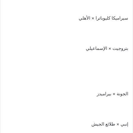
سيراميكا كليوباترا × الأهلي
بتروجيت × الإسماعيلي
الجونة × بيراميدز
إنبي × طلائع الجيش