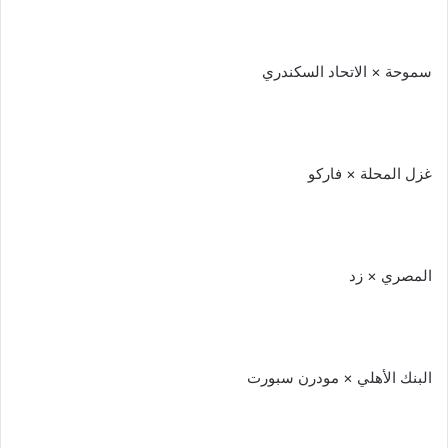
سموحة × الاتحاد السكندري
غزل المحلة × فاركو
المصري × زد
البنك الأهلي × مودرن سبورت