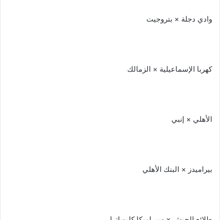
وادي دجلة × بتروجيت
كهربا الإسماعيلية × الزمالك
الأهلي × إنبي
بيراميدز × البنك الأهلي
طلائع الجيش × سيراميكا كليوباترا