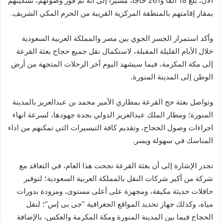
الآن، بلغ 18 ألفاً و261 حاجاً، مشيراً إلى أنه تم فور وصولهم، تسكينهم
بمقار إقامتهم بالمنطقة المركزية القريبة من الحرم المكي الشريف.
وأكد استمرار الجسر الجوي بين مصر والمملكة العربية السعودية
خلال الأيام القليلة المقبلة، لاستكمال نقل جميع حجاج بعثة القرعة
إلى مكة المكرمة، فيما سيشهد اليوم آخر الرحلات المتجهة من أرض
الوطن إلى المدينة المنورة.
وتواصل بعثة حج القرعة بمطاري الأمير محمد بن عبدالعزيز بالمدينة
المنورة؛ ومطار الملك عبدالعزيز الدولي بجدة جهودها، لسرعة انهاء
اجراءات وصول الحجاج، وتقديم كافة التيسيرات التي تمكنهم من اداء
المناسك في سهولة ويسر.
تجدر الإشارة إلى أن بعثة القرعة نجحت هذا العام، في التعاقد مع
شركة من أكبر شركات النقل بالمملكة العربية السعودية؛ لتوفير
حافلات حديثة مكيفة، ومجهزة على أعلى مستوى، ومزودة بدورات
مياه، وكذلك جهاز تحديد المواقع الجغرافية “جى بى إس”؛ لنقل
الحجاج فيما بين المدينة المنورة ومكة المكرمة والعكس، بالإضافة