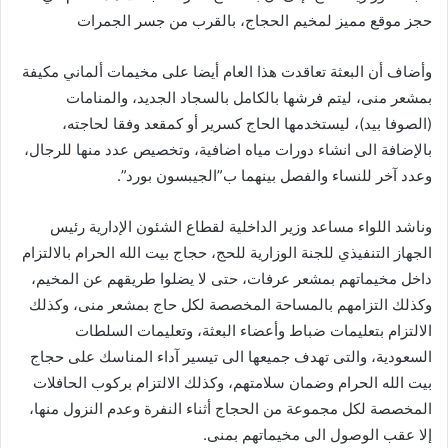
حجز موقع مميز لمخيم الحجاج، بالقرب من جسر الجمرات
وأضاف أن البعثة تعاقدت هذا العام أيضا على مخيمات ألماني مكيفة
بمشعر منى، ليتم فرشها بالكامل بالسجاد الجديد، والمنامات
(الصوفا بيد)، ليستخدمها الحاج كسرير أو كمقعد وفقا لحاجته،
بالإضافة الى انشاء دورات مياه اضافية، وتخصيص عدد منها للرجال،
وعدد آخر للنساء والفصل بينهما ب”الجيبسون بورد”.
وناشد اللواء مساعد وزير الداخلية لقطاع الشئون الإدارية رئيس
الجهاز التنفيذي للجنة الوزارية للحج، حجاج بيت الله الحرام بالالتزام
داخل مخيماتهم بمشعر عرفات، حتى لا يضلوا طريقهم عن المخيم،
وكذلك التزامهم بالمساحة المخصصة لكل حاج بمشعر منى، وكذلك
الالتزام بتعليمات ضباط وأعضاء البعثة، وتعليمات السلطات
السعودية، والتى تهدف جميعها الى تيسير آداء المناسك على حجاج
بيت الله الحرام وضمان سلامتهم، وكذلك الالتزام بركوب الحافلات
المخصصة لكل مجموعة من الحجاج أثناء النفرة وعدم النزول منها،
إلا عقب الوصول الى مخيماتهم بمنى.