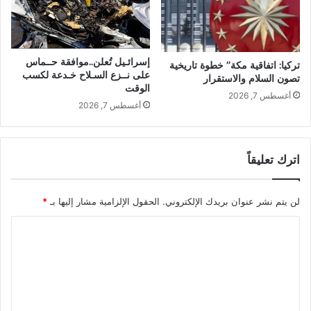
إسرائـيل تُعلن..موافقة حــماس
تركيا: اتفاقية مكة” خطوة تاريخية
على نــزع السـلاح خـدعة لكسب
تصون السلام والاستقرار
الوقت
أغسطس 7, 2026
أغسطس 7, 2026
اترك تعليقاً
لن يتم نشر عنوان بريدك الإلكتروني.
الحقول الإلزامية مشار إليها بـ
*
ا
ل
ت
ع
ل