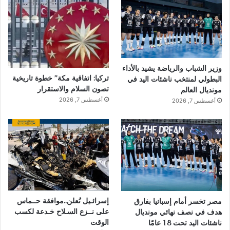
وزير الشباب والرياضة يشيد بالأداء
تركيا: اتفاقية مكة” خطوة تاريخية
البطولي لمنتخب ناشئات اليد في
تصون السلام والاستقرار
مونديال العالم
أغسطس 7, 2026
أغسطس 7, 2026
إسرائـيل تُعلن..موافقة حــماس
مصر تخسر أمام إسبانيا بفارق
على نــزع السـلاح خـدعة لكسب
هدف في نصف نهائي مونديال
الوقت
ناشئات اليد تحت 18 عامًا