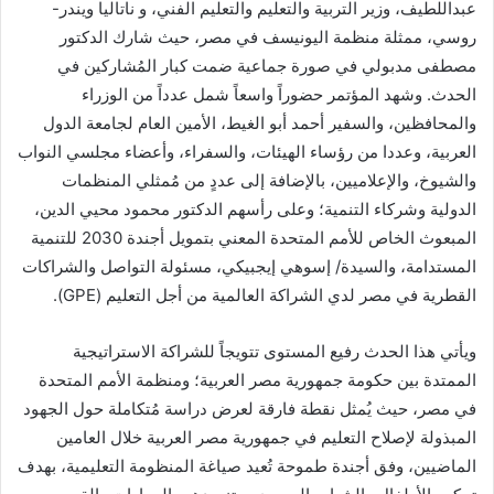
عبداللطيف، وزير التربية والتعليم والتعليم الفني، و ناتاليا ويندر-
روسي، ممثلة منظمة اليونيسف في مصر، حيث شارك الدكتور
مصطفى مدبولي في صورة جماعية ضمت كبار المُشاركين في
الحدث. وشهد المؤتمر حضوراً واسعاً شمل عدداً من الوزراء
والمحافظين، والسفير أحمد أبو الغيط، الأمين العام لجامعة الدول
العربية، وعددا من رؤساء الهيئات، والسفراء، وأعضاء مجلسي النواب
والشيوخ، والإعلاميين، بالإضافة إلى عددٍ من مُمثلي المنظمات
الدولية وشركاء التنمية؛ وعلى رأسهم الدكتور محمود محيي الدين،
المبعوث الخاص للأمم المتحدة المعني بتمويل أجندة 2030 للتنمية
المستدامة، والسيدة/ إسوهي إيجبيكي، مسئولة التواصل والشراكات
القطرية في مصر لدي الشراكة العالمية من أجل التعليم (GPE).
ويأتي هذا الحدث رفيع المستوى تتويجاً للشراكة الاستراتيجية
الممتدة بين حكومة جمهورية مصر العربية؛ ومنظمة الأمم المتحدة
في مصر، حيث يُمثل نقطة فارقة لعرض دراسة مُتكاملة حول الجهود
المبذولة لإصلاح التعليم في جمهورية مصر العربية خلال العامين
الماضيين، وفق أجندة طموحة تُعيد صياغة المنظومة التعليمية، بهدف