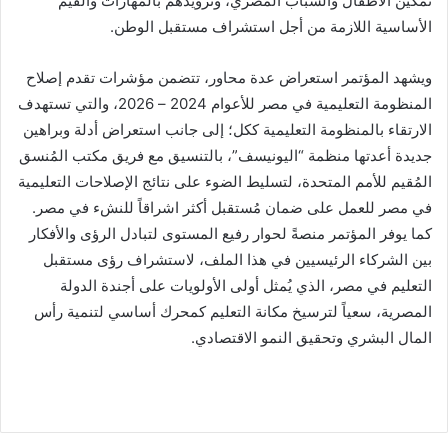
تمكين الأطفال والشباب المصري، وتزويدهم بالمهارات والقيم
الأساسية اللازمة من أجل استشراف مستقبل الوطن.
ويشهد المؤتمر استعراض عدة محاور، تتضمن مؤشرات تقدم إصلاح
المنظومة التعليمية في مصر للأعوام 2024 – 2026، والتي تستهدف
الارتقاء بالمنظومة التعليمية ككل؛ إلى جانب استعراض أدلة وبراهين
جديدة أعدتها منظمة “اليونيسف”، بالتنسيق مع فريق مكتب المُنسق
المُقيم للأمم المتحدة، لتسليط الضوء على نتائج الإصلاحات التعليمية
في مصر للعمل على ضمان مُستقبل أكثر اشراقاً للنشء في مصر.
كما يوفر المؤتمر منصةً لحوار رفيع المستوى لتبادل الرؤى والأفكار
بين الشركاء الرئيسيين في هذا الملف، لاستشراف رؤى مستقبل
التعليم في مصر، الذي يُمثل أولى الأولويات على أجندة الدولة
المصرية، سعياً لترسيخ مكانة التعليم كمحرك أساسي لتنمية رأس
المال البشري وتحقيق النمو الاقتصادي.