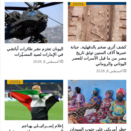
كشف أثري ضخم بالدقهلية.. جبانة
اليونان تعتزم نشر طائرات أباتشي
عمرها آلاف السنين توثق تاريخ
في الإمارات لصيد المسـيّرات
مصر من ما قبل الأسرات للعصر
أغسطس 8, 2026
اليوناني والروماني
أغسطس 8, 2026
إعلام إســرائيــلي يهـاجم
حظر أمريكي على جنوب السودان