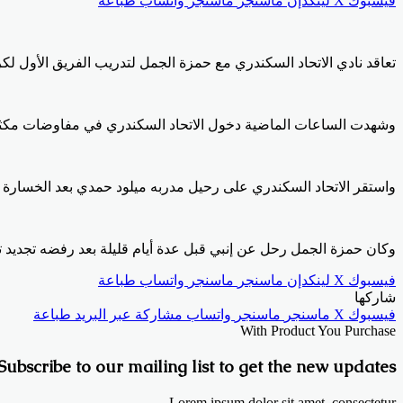
فيسبوك
X
لينكدإن
ماسنجر
ماسنجر
واتساب
طباعة
تعاقد نادي الاتحاد السكندري مع حمزة الجمل لتدريب الفريق الأول لكرة 
وشهدت الساعات الماضية دخول الاتحاد السكندري في مفاوضات مكثفة 
واستقر الاتحاد السكندري على رحيل مدربه ميلود حمدي بعد الخسارة أ
وكان حمزة الجمل رحل عن إنبي قبل عدة أيام قليلة بعد رفضه تجديد تع
فيسبوك
X
لينكدإن
ماسنجر
ماسنجر
واتساب
طباعة
شاركها
فيسبوك
X
ماسنجر
ماسنجر
واتساب
مشاركة عبر البريد
طباعة
With Product You Purchase
Subscribe to our mailing list to get the new updates!
Lorem ipsum dolor sit amet, consectetur.