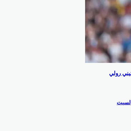
يني رولي
السبت