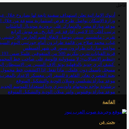
عاجل
أدنوك الإماراتية تعلن استهداف سفينة تابعة لها بصاروخ خلال 
وزارة الإسكان تواصل طرح فرص استثمارية متنوعة من خلال ال
موعد مباراة مصر والدنمارك على برونزية مونديال الناشئات
ترتيب أغلى 10 لاعبين أفارقة عبر التاريخ.. مرموش الرابع
تقرير : مانشستر سيتي يتوصل لاتفاق لضم الحارس الأرجنتيني 
غياب محمد صلاح من قائمة طرابزون أمام جوزتيبي اليوم السب
مواعيد مباريات طرابزون سبور في شهر أغسطس
قرية القبابات تتزين بتكريم 500 من المتفوقين علميًا ضمن 193 هيئة شبابية ورياضية بالجيزة
«تنظيم الاتصالات»: لا مسؤولية قانونية على صاحب خط المحمول
كشف أثري جديد بالدقهلية يوثق آلاف السنين من الاستيطان ال
مسجل باسمك دون علمك.. ماذا تفعل إذا اكتشفت خط محمول غ
بعثة المصري تغادر القاهرة للسفر إلي معسكر الاعداد بالمغرب
موعد مباراة تشيلسي وميلان الودية والتشكيل المتوقع
برشلونة يواجه نوتنجهام وأودينيزي وديا استعدادا للموسم الجديد
موعد مباراة يوفنتوس وإنتر ميلان الودية والتشكيل المتوقع
القائمة
بحث عن