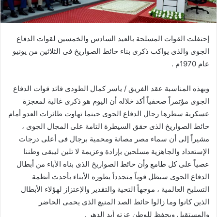
إحتفلت القوات المسلحة بالعيد السادس والخمسين لقوات الدفاع
الجوى والذى يواكب ذكرى بناء حائط الصواريخ فى الثلاثين من يونيو
عام 1970م .
وبهذه المناسبة عقد الفريق / ياسر كمال الطودى قائد قوات الدفاع
الجوى مؤتمراً صحفياً أكد خلاله أن اليوم هو ذكرى غالية لمعجزة
عسكرية سطرها رجال الدفاع الجوى حينما تهاوت طائرات العدو أمام
حائط الصواريخ الذى حقق السيطرة التامة على المجال الجوى ،
مشيراً إلى أن سماء مصر مصانة ومحمية برجال فى أعلى درجات
الإستعداد والجاهزية مسلحين بإرادة وعزيمة لا تلين ليبقى وطننا
عصياً على كل طامع وأن حائط الصواريخ الذى بناه الأباء من أبطال
الدفاع الجوى سيظل قوياً متجدداً يطوره الأبناء بأحدث أنظمة
التسليح العالمية ، موجهاً التحية والتقدير والإعتزاز لهؤلاء الأبطال
الذين كانوا وما زالوا حائط الصد المنيع الذى يحمى الحاضر
والمستقبل ويحفظ للوطن عزته أبد الدهر .