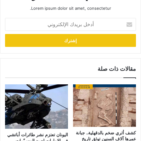
Lorem ipsum dolor sit amet, consectetur.
أدخل
بريدك
الإلكتروني
مقالات ذات صلة
كشف أثري ضخم بالدقهلية.. جبانة
اليونان تعتزم نشر طائرات أباتشي
عمرها آلاف السنين توثق تاريخ
في الإمارات لصيد المسـيّرات