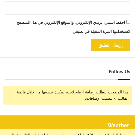
احفظ اسمي، بريدي الإلكتروني، والموقع الإلكتروني في هذا المتصفح
لاستخدامها المرة المقبلة في تعليقي.
Follow Us
هذا الويدجت يتطلب إضافة أرقام لايت، يمكنك تنصيبها من خلال قائمة
القالب > تنصيب الإضافات.
Weather
يجب عليك إضافة مفتاح API للطقس من خلال صفحة إعدادات القالب > الدمج