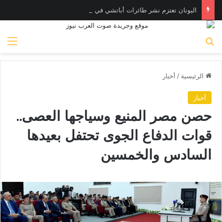
اليونان تعتزم نشر طائرات أباتشي في الإمارات لصيد المسـيّرات
بحث عن
الق
الرئيسية
/
أخبار
أخبار
حصن مصر المنيع وسياجها العصى..
قوات الدفاع الجوى تحتفل بعيدها
السادس والخمسين