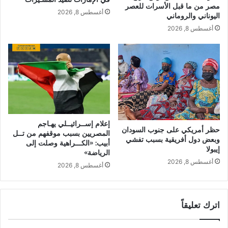
مصر من ما قبل الأسرات للعصر
أغسطس 8, 2026
اليوناني والروماني
أغسطس 8, 2026
إعلام إســرائيــلي يهـاجم
حظر أمريكي على جنوب السودان
المصريين بسبب موقفهم من تــل
وبعض دول أفريقية بسبب تفشي
أبيب: «الكـــراهية وصلت إلى
إيبولا
الرياضة»
أغسطس 8, 2026
أغسطس 8, 2026
اترك تعليقاً