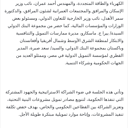
الكهرباء والطاقة المتجددة، والمهندس أحمد عمران، نائب وزير
الإسكان والمرافق والمجتمعات العمرانية لشئون المرافق، والدكتورة
سمر الأهدل، نائب وزير الخارجية للتعاون الدولي، ومسئولو بعض
الوزارات والمؤسسات المالية، كما حضر من مجموعة البنك الدولي
السيدة/ ييرا ج. ماسكارو، مديرة ممارسات التمويل والتنافسية
والابتكار لمنطقة الشرق الأوسط وشمال أفريقيا وأفغانستان
وباكستان بمجموعة البنك الدولي، والسيد/ سعد صبرة، المدير
القطري لمؤسسة التمويل الدولية في مصر، وممثلو العديد من
الجهات الحكومية وشركاء التنمية.
وتأتي هذه الجلسة في ضوء الشراكة الاستراتيجية والجهود المشتركة
التي تنفذها الحكومة، لتنويع مصادر تمويل مشروعات البنية التحتية،
وتعزيز الشراكة بين القطاعين الحكومي والخاص، بهدف خفض تكلفة
تنفيذ المشروعات، وإتاحة موارد تمويلية مبتكرة طويلة الأجل.