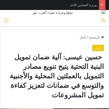
وزيرة التضامن الاجتماعي تتابع تداعيات حادث نفق الودي اتجاه بني سويف الطريق الصحراوي.. وتوجه بصرف المساعدات لأسر الضحايا
بحث عن
الق
الرئيسية
/
أخبار
أخبار
حسين عيسى: آلية ضمان تمويل
البنية التحتية يتيح تنويع مصادر
التمويل بالعملتين المحلية والأجنبية
والتوسع في ضمانات لتعزيز كفاءة
تمويل المشروعات