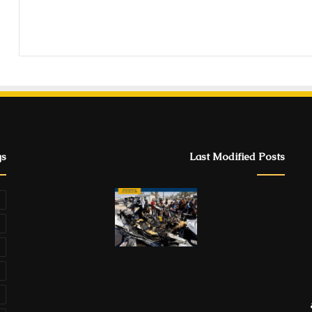
gs
Last Modified Posts
ة