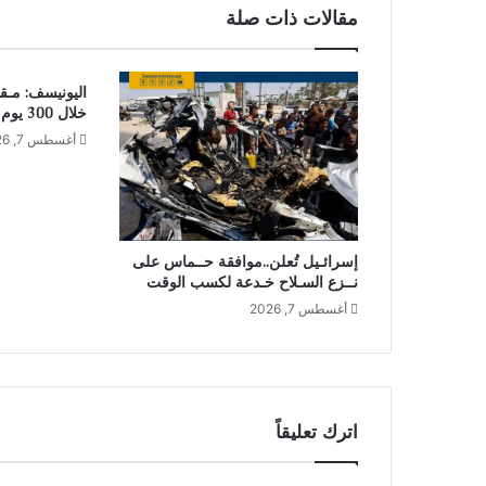
مقالات ذات صلة
خلال 300 يوم من وقف إطلاق النـار
أغسطس 7, 2026
إسرائـيل تُعلن..موافقة حــماس على
نــزع السـلاح خـدعة لكسب الوقت
أغسطس 7, 2026
اترك تعليقاً