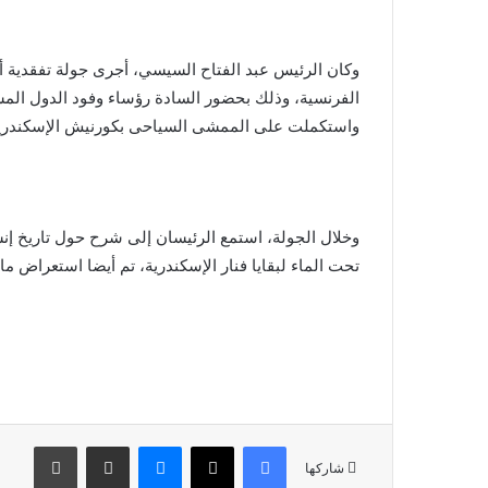
وكان الرئيس عبد الفتاح السيسي، أجرى جولة تفقدية 
الفرنسية، وذلك بحضور السادة رؤساء وفود الدول المش
واستكملت على الممشى السياحى بكورنيش الإسكندرية، و
وخلال الجولة، استمع الرئيسان إلى شرح حول تاريخ إن
تحت الماء لبقايا فنار الإسكندرية، تم أيضا استعراض م
فيسبوك
X
ماسنجر
مشاركة عبر البريد
طباعة
شاركها