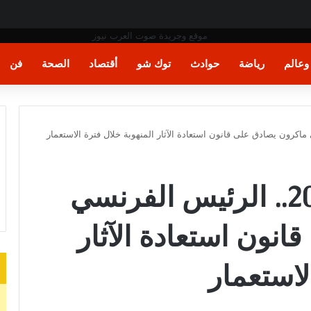
عة لكسب الوقت
عالم
رياضة
حوادث
توك شو
أقتصاد
الصحة
فن
تنفيذًا لوعده في 2017.. الرئيس الفرنسي
نون استعادة الآثار
لاستعمار