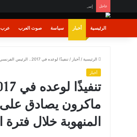
عاجل
إسرائـيل تُعلن..موافقة حــماس على نــزع السـلاح خـد
الرئيسية
أخبار
سياسة
صوت العرب
عرب و
الرئيسية
/
أخبار
/
تنفيذًا لوعده في 2017.. الرئيس الفرنسي ماكرون يصادق على قانون استعادة الآثار المنهوبة خلال فترة الاستعمار
أخبار
ماكرون يصادق على قا
المنهوبة خلال فترة ا