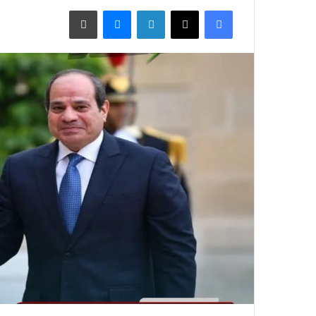
فيسبوك
X
لينكدإن
ماسنجر
طباعة