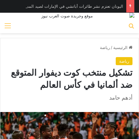
اليونان تعتزم نشر طائرات أباتشي في الإمارات لصيد المسـيّرات
بحث عن
الق
الرئيسية
/
رياضة
رياضة
تشكيل منتخب كوت ديفوار المتوقع
ضد ألمانيا في كأس العالم
أدهم حامد