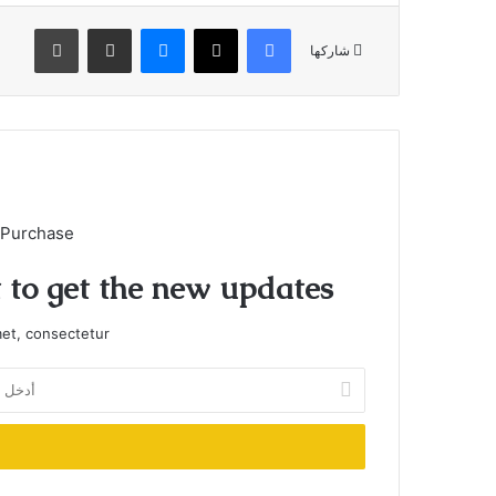
فيسبوك
X
ماسنجر
مشاركة عبر البريد
طباعة
شاركها
 Purchase
t to get the new updates!
et, consectetur.
أدخل
بريدك
الإلكتروني