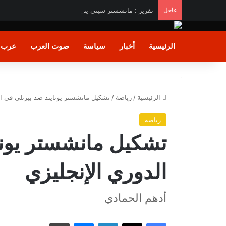
عاجل
تقرير : مانشستر سيتي يتوصل لاتفاق لضم الحارس الأرجن
الرئيسية
أخبار
سياسة
صوت العرب
عرب و
الرئيسية
/
رياضة
/
تشكيل مانشستر يونايتد ضد بيرنلى فى ال
رياضة
تشكيل مانشستر يونا
الدوري الإنجليزي
أدهم الحمادي
فيسبوك
X
لينكدإن
ماسنجر
طباعة