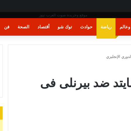
تيني رولي
عالم
رياضة
حوادث
توك شو
أقتصاد
الصحة
فن
دوري الإنجليزي
يتد ضد بيرنلى فى