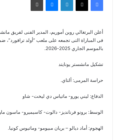
أعلن البرتغالي روبن أموريم، المدير الفنى لفريق مانش
فى المباراة التى تجمعه على ملعب “أولد ترافورد”، ضم
بالموسم الجاري 2025-2026.
تشكيل مانشستر يونايتد
حراسة المرمى: ألتاي.
الدفاع: ليني يورو- ماتياس دي ليخت- شاو
الوسط: برونو فرنانديز- دالوت- كاسيميرو- ماسون ماو
الهجوم: أماد ديالو – بريان مبيومو- وماتيوس كونيا.