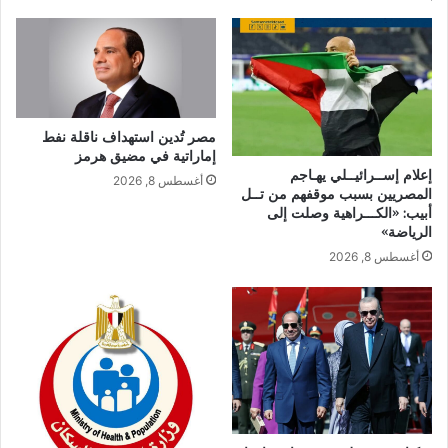
مصر تُدين استهداف ناقلة نفط
إماراتية في مضيق هرمز
إعلام إســرائيــلي يهـاجم
أغسطس 8, 2026
المصريين بسبب موقفهم من تــل
أبيب: «الكـــراهية وصلت إلى
الرياضة»
أغسطس 8, 2026