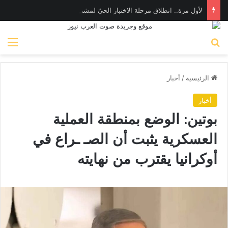
لأول مرة.. انطلاق مرحلة الاختبار الحيّ لمشروعين في المختبر التنظيمي لهيئة الرقابة المالية (FRA-Sandbox)
بحث عن
الق
الرئيسية
/
أخبار
أخبار
بوتين: الوضع بمنطقة العملية
العسكرية يثبت أن الصـ ـراع في
أوكرانيا يقترب من نهايته