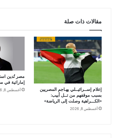
مقالات ذات صلة
مصر تُدين است
إماراتية في 
إعلام إســرائيــلي يهـاجم المصريين
أغسطس 8, 2026
بسبب موقفهم من تــل أبيب:
«الكـــراهية وصلت إلى الرياضة»
أغسطس 8, 2026