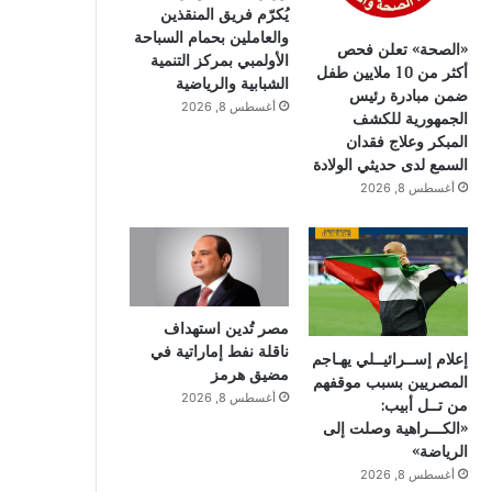
يُكرّم فريق المنقذين
والعاملين بحمام السباحة
«الصحة» تعلن فحص
الأولمبي بمركز التنمية
أكثر من 10 ملايين طفل
الشبابية والرياضية
ضمن مبادرة رئيس
أغسطس 8, 2026
الجمهورية للكشف
المبكر وعلاج فقدان
السمع لدى حديثي الولادة
أغسطس 8, 2026
مصر تُدين استهداف
ناقلة نفط إماراتية في
إعلام إســرائيــلي يهـاجم
مضيق هرمز
المصريين بسبب موقفهم
أغسطس 8, 2026
من تــل أبيب:
«الكـــراهية وصلت إلى
الرياضة»
أغسطس 8, 2026