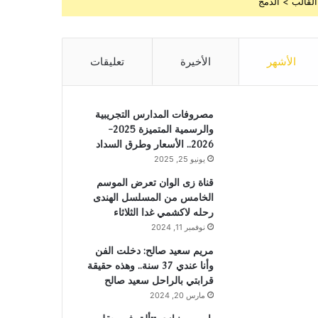
القالب > الدمج
الأشهر
الأخيرة
تعليقات
مصروفات المدارس التجريبية
والرسمية المتميزة 2025-
2026.. الأسعار وطرق السداد
يونيو 25, 2025
قناة زى الوان تعرض الموسم
الخامس من المسلسل الهندى
رحله لاكشمي غدا الثلاثاء
نوفمبر 11, 2024
مريم سعيد صالح: دخلت الفن
وأنا عندي 37 سنة.. وهذه حقيقة
قرابتي بالراحل سعيد صالح
مارس 20, 2024