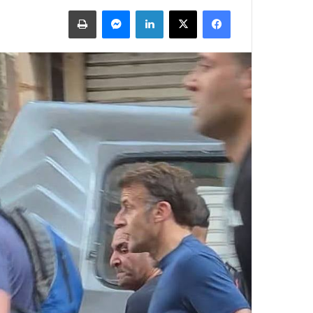
فيسبوك
X
لينكدإن
ماسنجر
طباعة