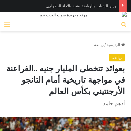
وزير الشباب والرياضة يشيد بالأداء البطولي لمنتخب ناشئات اليد في مونديال العالم
بحث عن
الق
الرئيسية
/
رياضة
رياضة
بعوائد تتخطى المليار جنيه ..الفراعنة
في مواجهة تاريخية أمام التانجو
الأرجنتيني بكأس العالم
أدهم حامد