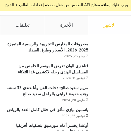
يجب عليك إضافة مفتاح API للطقس من خلال صفحة إعدادات القالب > الدمج
الأشهر
الأخيرة
تعليقات
مصروفات المدارس التجريبية والرسمية المتميزة
2025-2026.. الأسعار وطرق السداد
يونيو 25, 2025
قناة زى الوان تعرض الموسم الخامس من
المسلسل الهندى رحله لاكشمي غدا الثلاثاء
نوفمبر 11, 2024
مريم سعيد صالح: دخلت الفن وأنا عندي 37 سنة..
وهذه حقيقة قرابتي بالراحل سعيد صالح
مارس 20, 2024
ياسمين نيازي تتألق في حقل كامل العدد بالرياض
نوفمبر 26, 2025
أوغندا يخسر أمام موزمبيق بتصفيات أفريقيا