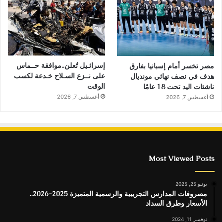
إسرائـيل تُعلن..موافقة حــماس
مصر تخسر أمام إسبانيا بفارق
على نــزع السـلاح خـدعة لكسب
هدف في نصف نهائي مونديال
الوقت
ناشئات اليد تحت 18 عامًا
أغسطس 7, 2026
أغسطس 7, 2026
Most Viewed Posts
يونيو 25, 2025
مصروفات المدارس التجريبية والرسمية المتميزة 2025-2026..
الأسعار وطرق السداد
نوفمبر 11, 2024