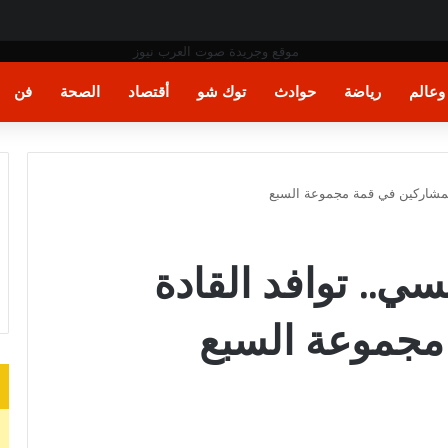
ت اليد في مونديال العالم
عالم
رياضة
حوادث
توك شو
أقتصاد
الصحة
فن
لمشاركين في قمة مجموعة السبع
ي.. توافد القادة
مجموعة السبع