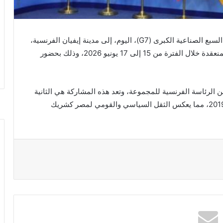
توافد قادة ورؤساء دول وحكومات قمة مجموعة الدول السبع الصناعية الكبرى (G7)، اليوم، إلى مدينة إيفيان الفرنسية،
للمشاركة في أعمال الدورة الثانية والخمسين للقمة المنعقدة خلال الفترة من 15 إلى 17 يونيو 2026، وذلك بحضور
 الرئاسة الفرنسية للمجموعة، وتعد هذه المشاركة هي الثانية
لمصر في تاريخ قمم المجموعة بعد قمة “بياريتز” عام 2019، مما يعكس الثقل السياسي والقومي لمصر كشريك