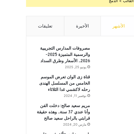
القالب > الدمج
الأشهر
الأخيرة
تعليقات
مصروفات المدارس التجريبية
والرسمية المتميزة 2025-
2026.. الأسعار وطرق السداد
يونيو 25, 2025
قناة زى الوان تعرض الموسم
الخامس من المسلسل الهندى
رحله لاكشمي غدا الثلاثاء
نوفمبر 11, 2024
مريم سعيد صالح: دخلت الفن
وأنا عندي 37 سنة.. وهذه حقيقة
قرابتي بالراحل سعيد صالح
مارس 20, 2024