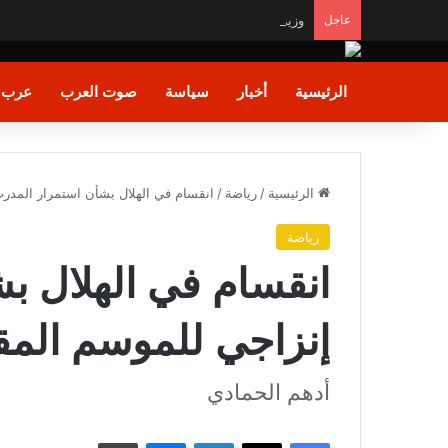
عاجل
وزيرة التضامن الاجتماعي تتابع تداعيات حادث نفق الو
الرئيسية
أخبار
سياسة
صوت العرب
عرب و
الرئيسية
/
رياضة
/
انقسام في الهلال بشأن استمرار المدر
رياضة
انقسام في الهلال ب
إنزاجي للموسم المق
أدهم الحمادي
فيسبوك
X
لينكدإن
ماسنجر
طباعة