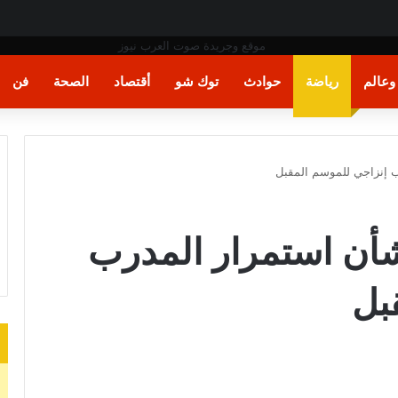
دي اتجاه بني سويف الطريق الصحراوي.. وتوجه بصرف المساعدات لأسر الضحايا
عالم
رياضة
حوادث
توك شو
أقتصاد
الصحة
فن
ب إنزاجي للموسم المقبل
شأن استمرار المدرب
بل