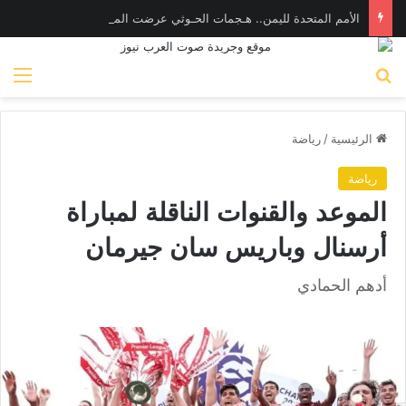
الأمم المتحدة لليمن.. هـجمات الحـوثي عرضت المدنيين لخـطر جـسيم بالمخا
بحث عن
الق
الرئيسية
/
رياضة
رياضة
الموعد والقنوات الناقلة لمباراة
أرسنال وباريس سان جيرمان
أدهم الحمادي