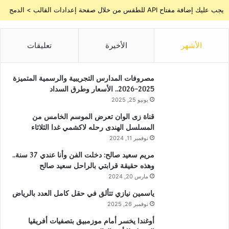
يجب عليك إضافة مفتاح API للطقس من خلال صفحة إعدادات القالب > الدمج
الأشهر
الأخيرة
تعليقات
مصروفات المدارس التجريبية والرسمية المتميزة
2025-2026.. الأسعار وطرق السداد
يونيو 25, 2025
قناة زى الوان تعرض الموسم الخامس من
المسلسل الهندى رحله لاكشمي غدا الثلاثاء
نوفمبر 11, 2024
مريم سعيد صالح: دخلت الفن وأنا عندي 37 سنة..
وهذه حقيقة قرابتي بالراحل سعيد صالح
مارس 20, 2024
ياسمين نيازي تتألق في حقل كامل العدد بالرياض
نوفمبر 26, 2025
أوغندا يخسر أمام موزمبيق بتصفيات أفريقيا