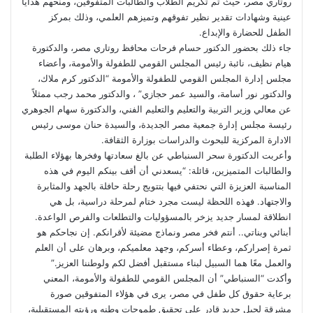
روتاري مصر، حيث تم تكريم الطلاب والطالبات المتفوقين، ومنحهم هدايا
عينية وشهادات تقدير نظير تفوقهم وتميزهم العلمي، وذلك بمركز
الطفل للحضارة والإبداع.
جاء ذلك بحضور الدكتور حسام فرحات محافظ روتاري مصر، والدكتورة
هيام نظيف، نائبة رئيس المجلس القومي للطفولة والأمومة، وأعضاء
مجلس إدارة المجلس القومي للطفولة والأمومة “الدكتور كرم ملاك،
والدكتور نور أسامة، والسيد عمر حجازي” ، والدكتور محمد رجب ممثلاً
عن معالي وزير التربية والتعليم والتعليم الفني، والدكتورة سهام الجوهري
رئيسة مجلس إدارة جمعية مصر الجديدة، والسيدة حنان موسى رئيس
الادارة المركزية للبحوث والدراسات بوزارة الثقافة.
وأعربت الدكتورة سحر السنباطي عن بالغ سعادتها وفخرها بهؤلاء الطلبة
والطالبات المتميزين، قائلة: “يسعدني أن أقف بينكم اليوم في هذه
المناسبة العزيزة التي نحتفي فيها بتتويج رحلة حافلة بالجهد والمثابرة
والاجتهاد. فهذه اللحظة ليست مجرد ختام لمرحلة دراسية، بل هي
انطلاقة لمسار جديد يزخر بالمسؤوليات والتطلعات والفرص الواعدة.
أبنائي وبناتي.. أنتم فخر مصر ونماذج مضيئة لأقرانكم. إن نجاحكم هو
ثمرة إصراركم، وعطاء أسركم، وجهد معلميكم، وبرهان على أن العلم
والعمل معًا هما السبيل لبناء مستقبل أفضل لكم ولوطننا العزيز.”
وأكدت “السنباطي” أن المجلس القومي للطفولة والأمومة، المعني
برعاية حقوق كل طفل في مصر، يرى في هؤلاء المتفوقين صورة
مشرقة لجيل جديد قادر على تحقيق طموحات وطنه ورؤيته المستقبلية،