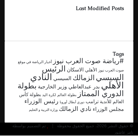
Last Modified Posts
Tags
#رياضة صوت العرب نيوز
أخبار الرياضة في موقع
الرئيس
الاسكان
الأهلي
صوت العرب نيوز
النادي
السيسي
الزمالك
السيسي
الأهلي
بطولة
بدر عبدالعاطي وزير الخارجية
الدوري الممتاز
بطولة كأس
بطولة العالم لكرة اليد
رئيس الوزراء
ترامب
العالم للأندية
دوري أبطال أوروبا
نادي الزمالك
مجلس الوزراء
وزارة التربية و التعليم
© حقوق النشر 2026، جميع الحقوق محفوظة |
تم التصميم بواسطة
تامر عاشور