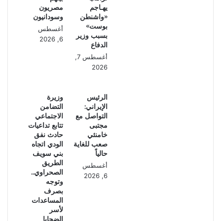
يهـاجم
مصريون
«واشنطن
وسودانيون
بوست»
أغسطس
بسبب وزير
6, 2026
الدفاع
أغسطس 7,
2026
الرئيس
وزيرة
الإيراني:
التضامن
التواصل مع
الاجتماعي
مجتبى
تتابع تداعيات
خامنئي
حادث نفق
صعب للغاية
الودي اتجاه
حالياً
بني سويف
الطريق
أغسطس
الصحراوي..
6, 2026
وتوجه
بصرف
المساعدات
لأسر
الضحايا