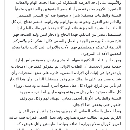
والأمومة على إتاحة الفرصة للمشاركة في هذا الحدث الهام والفعالية
المتميزة لتكريم مجموعة من أبناء مصر المتفوقين والمبدعين، متمنياً
للطلبة والطالبات مستقبلا باهرا لا يتوقفوا فيه عن السعي المستمر
والدائم نحو التفوق ونحو تنمية مهاراتهم وقدراتهم، فمصر تحتاج إلى كل
الطاقات البشرية المتميزة، قائلا لهم “لا تتوقفوا عن طلب العلم ابدا
فمستقبل مصر بين ايديكم، فهذا النجاح والانجاز ليس وليد الصدفة فهو
نتاج مرحلة كبيرة من الجهد والعمل والسعي فكل الشكر لكم ولاسركم
الكريمة لدعمكم ولمعلميكم فهم الآلات والأدوات التي كانت دائما معكم
لتحقيق الأهداف المرجوة.
ومن جانبها قالت الدكتورة سهام الجوهري رئيس جمعية مجلس إدارة
جمعية مصر الجديدة، أن الطلاب الأوائل لم يتفوقوا فقط في الامتحانات
بل تفوقوا في إثبات أن الإرادة المصرية قادرة على صنع المعجزات وأن
شباب مصر هم أغلى ما نملك وهم وقود مستقبلنا الزاهر، وأن هذا الإنجاز
لم يأتي من فراغ، فوراء كل عقل متفتح أسرة آمنت به ودعمته، ووراء
كل طالب مجتهد معلم بذل من وقته وجهده لينير له الدرب، موجهة
للطلبة والطالبات الأوائل أسمى معاني التهنئة، لهم ولكل من وقف
خلفهم حتى يحققوا هذا الإنجاز.
وبدأ الحفل بالسلام الوطني الجمهوري، وبتلاوة ما تيسر من القرآن
الكريم بصوت الطالب حمزة هنداوي، وقد تخلل الحفل فقرات فنية غنائية
لفريق كورال سلام بوزارة الثقافة بقيادة المايسترو وائل عوض ، كما