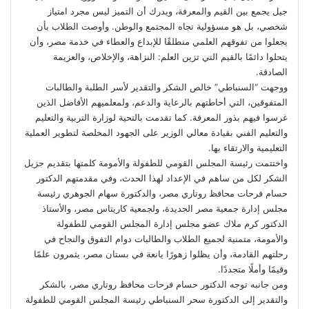
جيل يجمع بين القيم والمعرفة، ويدرك أن التميز ليس مجرد امتياز
شخصي، بل هو مسؤولية تجاه المجتمع والوطن. وأوصت الطلاب بأن
يجعلوا من تفوقهم العلمي منطلقًا للإبداع والعطاء في خدمة مصر، وأن
يتحلوا دائمًا بالقيم التي تزين العلم: النزاهة، والإخلاص، والعزيمة
الصادقة.
ووجهت “السنباطي” خالص الشكر والتقدير لأسر الطلبة والطالبات
المتفوقين، التي أحاطتهم بالرعاية والدعم، ولمعلميهم الأفاضل الذين
غرسوا فيهم بذور المعرفة. كما تقدمت بالتحية لوزارة التربية والتعليم
والتعليم الفني بقيادة معالي الوزير على الجهود المخلصة لتطوير العملية
التعليمية والارتقاء بها.
واختتمت رئيسة المجلس القومي للطفولة والأمومة كلمتها بتقديم جزيل
الشكر لكل من ساهم في الإعداد لهذا الحدث، وفي مقدمتهم الدكتور
حسام فرحات محافظ روتاري مصر، والدكتورة سهام الجوهري رئيسة
مجلس إدارة جمعية مصر الجديدة، ولجمعية كاريتاس مصر، والأستاذ
الدكتور كرم ملاك عضو مجلس إدارة المجلس القومي للطفولة
والأمومة، متمنية لجميع الطلاب والطالبات دوام التفوق والنجاح في
رحلتهم القادمة، وأن يظلوا زهورًا يانعة في بستان مصر، يثمرون علمًا
وقيمًا وأملًا متجددًا.
ومن جانبه توجه الدكتور حسام فرحات محافظ روتاري مصر، بالشكر
والتقدير إلى الدكتورة سحر السنباطي رئيسة المجلس القومي للطفولة