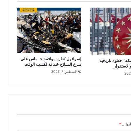
إسرائـيل تُعلن..موافقة حــماس على
 مكة” خطوة تاريخية
نــزع السـلاح خـدعة لكسب الوقت
الاستقرار
أغسطس 7, 2026
يها بـ
*