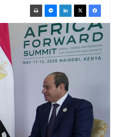
فيسبوك
X
لينكدإن
ماسنجر
طباعة