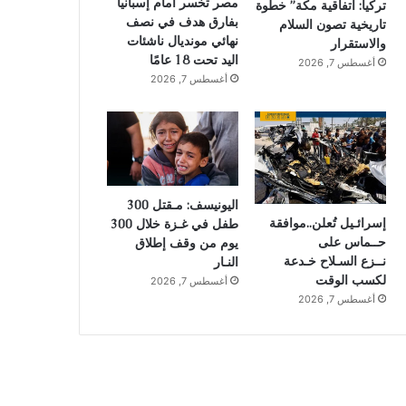
مصر تخسر أمام إسبانيا
تركيا: اتفاقية مكة” خطوة
بفارق هدف في نصف
تاريخية تصون السلام
نهائي مونديال ناشئات
والاستقرار
اليد تحت 18 عامًا
أغسطس 7, 2026
أغسطس 7, 2026
اليونيسف: مـقتل 300
إسرائـيل تُعلن..موافقة
طفل في غـزة خلال 300
حــماس على
يوم من وقف إطلاق
نــزع السـلاح خـدعة
النـار
لكسب الوقت
أغسطس 7, 2026
أغسطس 7, 2026