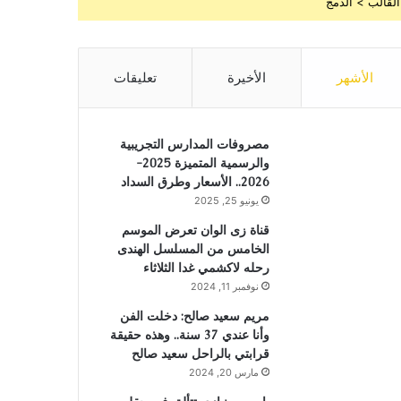
القالب > الدمج
الأشهر
الأخيرة
تعليقات
مصروفات المدارس التجريبية
والرسمية المتميزة 2025-
2026.. الأسعار وطرق السداد
يونيو 25, 2025
قناة زى الوان تعرض الموسم
الخامس من المسلسل الهندى
رحله لاكشمي غدا الثلاثاء
نوفمبر 11, 2024
مريم سعيد صالح: دخلت الفن
وأنا عندي 37 سنة.. وهذه حقيقة
قرابتي بالراحل سعيد صالح
مارس 20, 2024