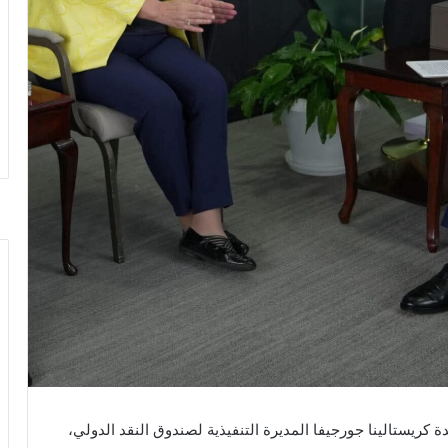
 كريستالينا جورجيفا المديرة التنفيذية لصندوق النقد الدولي،