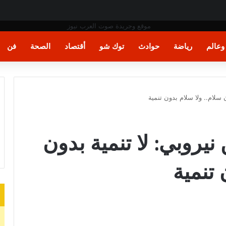
بب تفشي إيبولا
عالم
رياضة
حوادث
توك شو
أقتصاد
الصحة
فن
سلام.. ولا سلام بدون تنمية
روبي: لا تنمية بدون
 تنمية