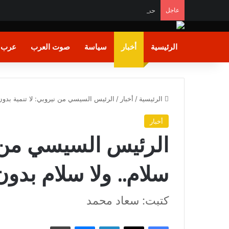
عاجل
حظر أمريكي على جنوب السودان وبعض دول أفريقية بس
الرئيسية
أخبار
سياسة
صوت العرب
عرب و
الرئيسية
/
أخبار
/
الرئيس السيسي من نيروبي: لا تنمية بدون 
أخبار
الرئيس السيسي من ني
سلام.. ولا سلام بدون
كتبت: سعاد محمد
فيسبوك
X
لينكدإن
ماسنجر
طباعة