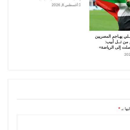
أغسطس 8, 2026
ــلي يهـاجم المصريين
ن تــل أبيب:
وصلت إلى الرياضة»
يها بـ
*