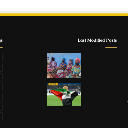
gs
Last Modified Posts
ة