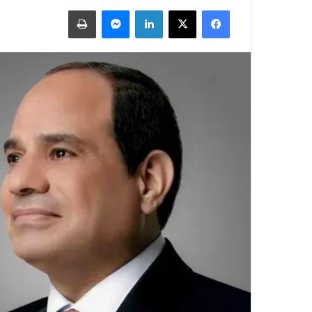
فيسبوك
X
لينكدإن
ماسنجر
طباعة