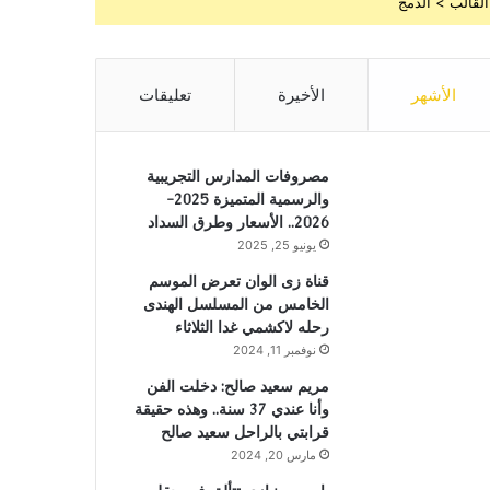
القالب > الدمج
الأشهر
الأخيرة
تعليقات
مصروفات المدارس التجريبية
والرسمية المتميزة 2025-
2026.. الأسعار وطرق السداد
يونيو 25, 2025
قناة زى الوان تعرض الموسم
الخامس من المسلسل الهندى
رحله لاكشمي غدا الثلاثاء
نوفمبر 11, 2024
مريم سعيد صالح: دخلت الفن
وأنا عندي 37 سنة.. وهذه حقيقة
قرابتي بالراحل سعيد صالح
مارس 20, 2024