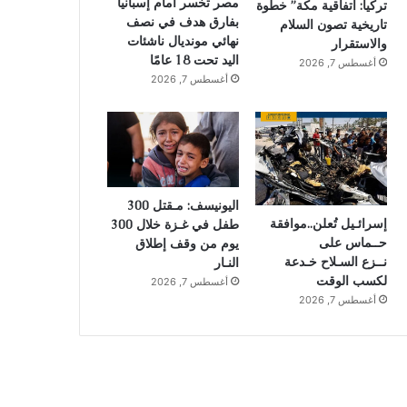
مصر تخسر أمام إسبانيا
تركيا: اتفاقية مكة” خطوة
بفارق هدف في نصف
تاريخية تصون السلام
نهائي مونديال ناشئات
والاستقرار
اليد تحت 18 عامًا
أغسطس 7, 2026
أغسطس 7, 2026
اليونيسف: مـقتل 300
إسرائـيل تُعلن..موافقة
طفل في غـزة خلال 300
حــماس على
يوم من وقف إطلاق
نــزع السـلاح خـدعة
النـار
لكسب الوقت
أغسطس 7, 2026
أغسطس 7, 2026