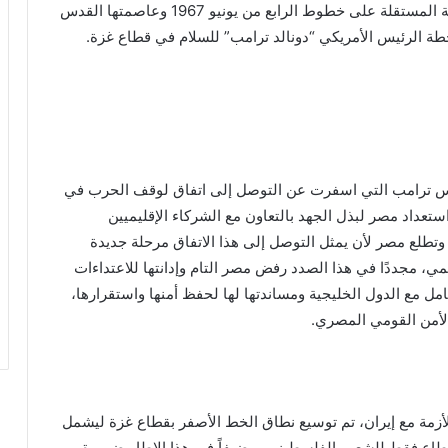
أساس حل الدولتين، بما يضمن إقامة الدولة الفلسطينية المستقلة على خطوط الرابع من يونيو 1967 وعاصمتها القدس
طة الرئيس الأمريكي “دونالد ترامب” للسلام في قطاع غزة.
يس ترامب التي اسفرت عن التوصل إلى اتفاق لوقف الحرب في
ستعداد مصر لبذل الجهد بالتعاون مع الشركاء الإقليميين
 وتطلع مصر لأن يمثل التوصل إلى هذا الاتفاق مرحلة جديدة
مي، مجددًا في هذا الصدد رفض مصر التام وإدانتها للاعتداءات
مل مع الدول الخليجية ومساندتها لها لحفظ أمنها واستقرارها،
 الأمن القومي المصري.
لأزمة مع إيران، تم توسيع نطاق الخط الأصفر بقطاع غزة ليشمل
 القطاع، بما يعني فعلياً ترك ٣٠٪؜ من القطاع فقط للشعب الفلسطيني، مضيفاً في هذا الإطار ضرورة